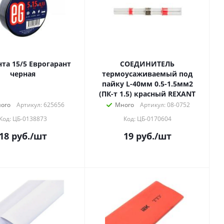
та 15/5 Еврогарант
СОЕДИНИТЕЛЬ
черная
термоусаживаемый под
пайку L-40мм 0.5-1.5мм2
(ПК-т 1.5) красный REXANT
ого
Артикул: 625656
Много
Артикул: 08-0752
Код: ЦБ-0138873
Код: ЦБ-0170604
18
руб.
/шт
19
руб.
/шт