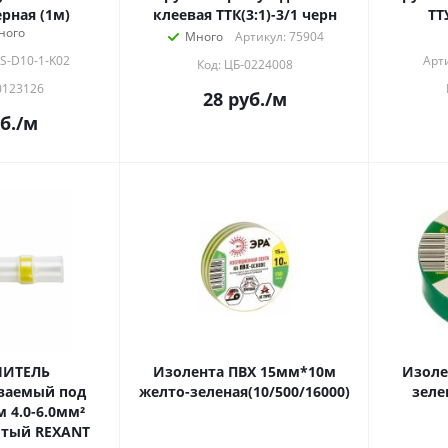
ерная (1м)
клеевая ТТК(3:1)-3/1 черн
ТТ
ного
Много
Артикул: 75904
S-D10-1-K02
Арт
Код: ЦБ-0224008
0123126
28
руб.
/м
б.
/м
НИТЕЛЬ
Изолента ПВХ 15мм*10м
Изоле
ваемый под
желто-зеленая(10/500/16000)
зеле
(ПК-т 6.0) желтый REXANT