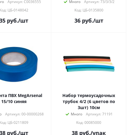
го
Артикул: C0036555
Много
Артикул: 73/3/3/2
Код: ЦБ-0148042
Код: ЦБ-0135800
35
руб.
/шт
36
руб.
/шт
нта ПВХ MegArsenal
Набор термоусадочных
15/10 синяя
трубок 4/2 (6 цветов по
3шт) 10см
о
Артикул: 00-00000268
Много
Артикул: 71191
Код: ЦБ-0211809
Код: 00085000
38
руб.
/шт
38
руб.
/упак