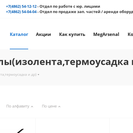
+7(4862) 54-12-12
- Отдел по работе с юр. лицами
+7(4862) 54-04-04
- Отдел по продаже зап. частей / аренде обор
Каталог
Акции
Как купить
MegArsenal
К
ы(изолента,термоусадка 
а,термоусадка и др)
По алфавиту
По цене