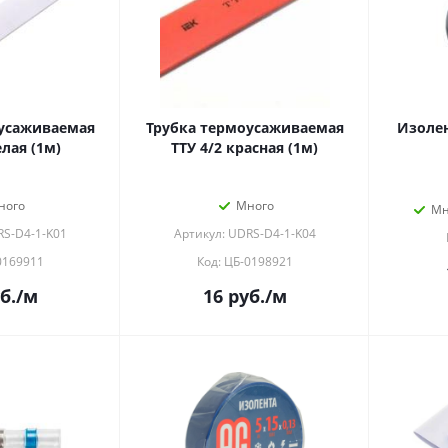
усаживаемая
Трубка термоусаживаемая
Изолен
елая (1м)
ТТУ 4/2 красная (1м)
ного
Много
Мн
RS-D4-1-K01
Артикул: UDRS-D4-1-K04
0169911
Код: ЦБ-0198921
б.
/м
16
руб.
/м