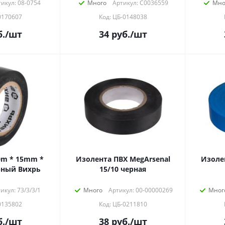
икул: 08-0754
Много
Артикул: C0036559
Мно
0170607
Код: ЦБ-0148038
.
/шт
34
руб.
/шт
0m * 15mm *
Изолента ПВХ MegArsenal
Изоле
рный Вихрь
15/10 черная
икул: 73/3/3/1
Много
Артикул: 00-00000269
Мног
0135802
Код: ЦБ-0211810
.
/шт
38
руб.
/шт