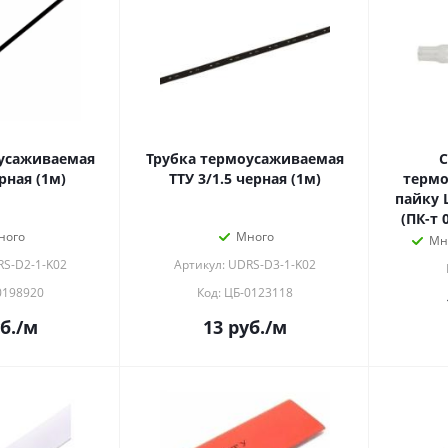
усаживаемая
Трубка термоусаживаемая
рная (1м)
ТТУ 3/1.5 черная (1м)
терм
пайку L-26мм 0.25-0.34мм2
ного
Много
Мн
RS-D2-1-K02
Артикул: UDRS-D3-1-K02
0198920
Код: ЦБ-0123118
б.
/м
13
руб.
/м