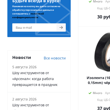
Будьте всегда в курсе!
Много
Арт
Нажимая на кнопку вы даете согласие на
Код: ЦБ-
обработку персональных данных и
соглашаетесь с
политикой
30
руб
конфиденциальности
Новости
Все новости
5 августа 2026
Шоу инструментов от
Изолента (1
«Арсенал»: когда работа
0,15mm) чё
превращается в праздник
Много
Арт
2 августа 2026
Код: ЦБ-
Шоу инструментов от
37
руб