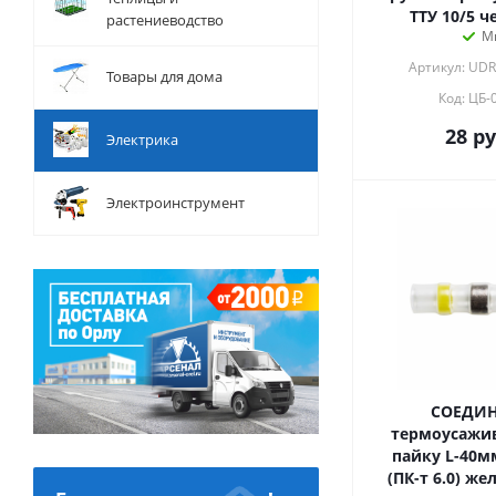
ТТУ 10/5 ч
растениеводство
М
Артикул: UDR
Товары для дома
Код: ЦБ-
28
ру
Электрика
Электроинструмент
СОЕДИ
термоусажи
пайку L-40мм 4.0-6.0мм²