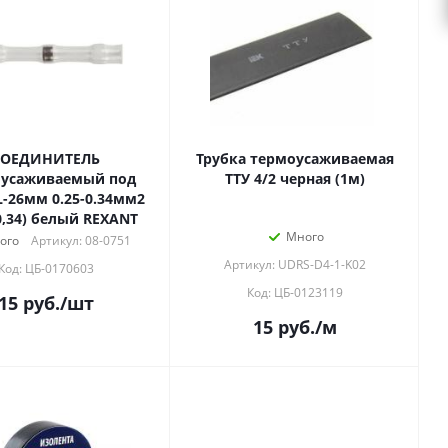
СОЕДИНИТЕЛЬ
Трубка термоусаживаемая
оусаживаемый под
ТТУ 4/2 черная (1м)
(ПК-т 0,34) белый REXANT
Много
ого
Артикул: 08-0751
Артикул: UDRS-D4-1-K02
Код: ЦБ-0170603
Код: ЦБ-0123119
15
руб.
/шт
15
руб.
/м