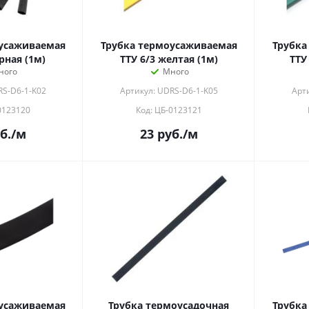
усаживаемая
Трубка термоусаживаемая
Трубка
рная (1м)
ТТУ 6/3 желтая (1м)
ТТУ
ного
Много
RS-D6-1-K02
Артикул: UDRS-D6-1-K05
Арт
0123120
Код: ЦБ-0123121
б.
/м
23
руб.
/м
усаживаемая
Трубка термоусадочная
Трубка