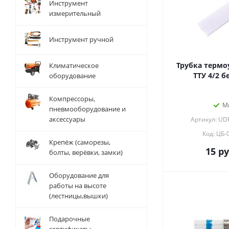
Инструмент
измерительный
Инструмент ручной
Трубка термо
Климатическое
ТТУ 4/2 б
оборудование
Компрессоры,
М
пневмооборудование и
аксессуары
Артикул: UD
Код: ЦБ-
Крепёж (саморезы,
15
ру
болты, верёвки, замки)
Оборудование для
работы на высоте
(лестницы,вышки)
Подарочные