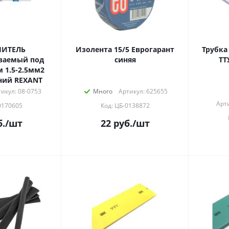
НИТЕЛЬ
Изолента 15/5 Еврогарант
Трубка
ваемый под
синяя
ТТ
(ПК-т 2.5) синий REXANT
икул: 08-0753
Много
Артикул: 625655
Арт
0170605
Код: ЦБ-0138872
.
/шт
22
руб.
/шт