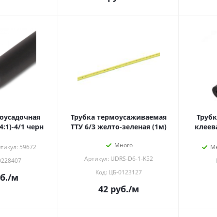
оусадочная
Трубка термоусаживаемая
Трубк
4:1)-4/1 черн
ТТУ 6/3 желто-зеленая (1м)
клеева
Много
тикул: 59672
М
Артикул: UDRS-D6-1-K52
0228407
Код: ЦБ-0123127
б.
/м
42
руб.
/м