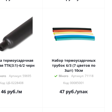
а термоусадочная
Набор термоусадочных
я ТТК(3:1)-6/2 черн
трубок 6/3 (7 цветов по
3шт) 10см
ного
Артикул: 59695
Много
Артикул: 71118
Код: ЦБ-0228408
Код: 00085001
46
руб.
/м
47
руб.
/упак