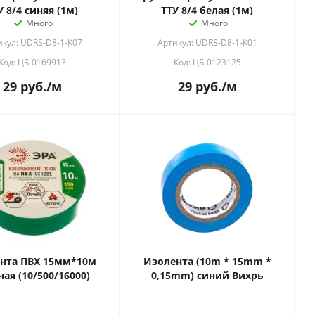
У 8/4 синяя (1м)
ТТУ 8/4 белая (1м)
Много
Много
икул: UDRS-D8-1-K07
Артикул: UDRS-D8-1-K01
Код: ЦБ-0169913
Код: ЦБ-0123125
29
руб.
/м
29
руб.
/м
нта ПВХ 15мм*10м
Изолента (10m * 15mm *
ная (10/500/16000)
0,15mm) синий Вихрь