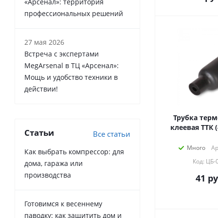
«Арсенал»: территория
профессиональных решений
27 мая 2026
Встреча с экспертами
MegArsenal в ТЦ «Арсенал»:
Мощь и удобство техники в
действии!
Трубка терм
клеевая ТТК (
Статьи
Все статьи
Много
Ар
Как выбрать компрессор: для
Код: ЦБ-
дома, гаража или
производства
41
ру
Готовимся к весеннему
паводку: как защитить дом и