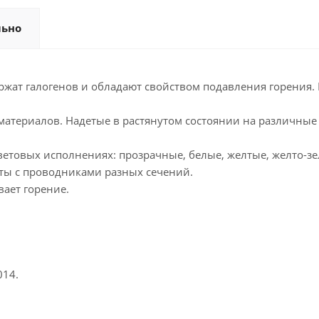
льно
ержат галогенов и обладают свойством подавления горения
атериалов. Надетые в растянутом состоянии на различные 
ветовых исполнениях: прозрачные, белые, желтые, желто-зе
ты с проводниками разных сечений.
вает горение.
014.