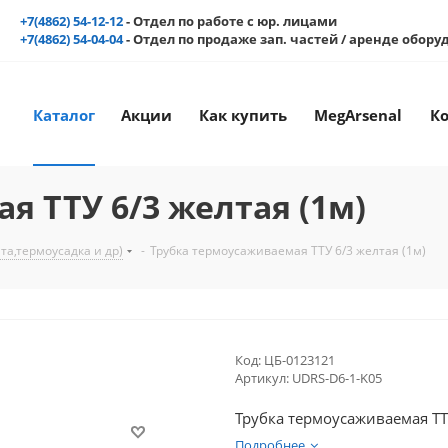
+7(4862) 54-12-12
- Отдел по работе с юр. лицами
+7(4862) 54-04-04
- Отдел по продаже зап. частей / аренде обор
Каталог
Акции
Как купить
MegArsenal
К
я ТТУ 6/3 желтая (1м)
а,термоусадка и др)
-
Трубка термоусаживаемая ТТУ 6/3 желтая (1м)
Код:
ЦБ-0123121
Артикул:
UDRS-D6-1-K05
Трубка термоусаживаемая ТТУ
Подробнее