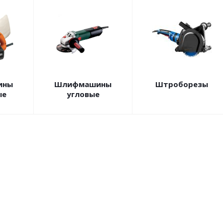
ины
Шлифмашины
Штроборезы
ые
угловые