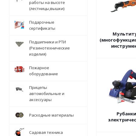
работы на высоте
(лестницы,вышки)
Подарочные
сертификаты
Мультит
(многофункци
Подшипники и РТИ
инструме
(Резинотехнические
изделия)
Пожарное
оборудование
Прицепы
автомобильные и
аксессуары
Рубанк
Расходные материалы
электриче
Садовая техника