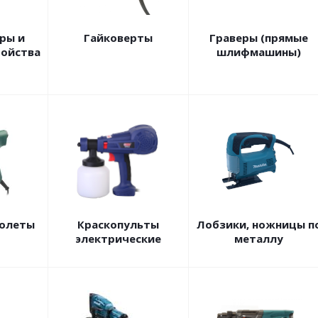
ры и
Гайковерты
Граверы (прямые
ройства
шлифмашины)
толеты
Краскопульты
Лобзики, ножницы п
электрические
металлу