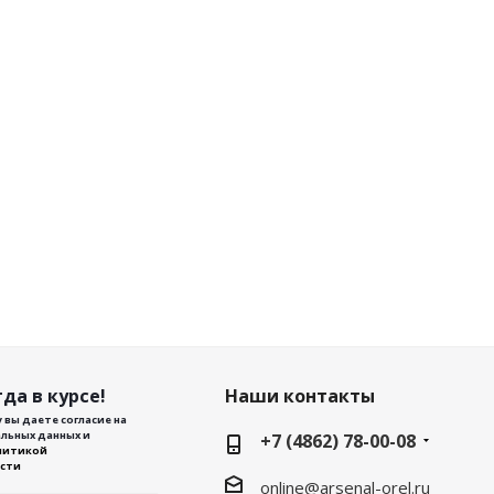
да в курсе!
Наши контакты
 вы даете согласие на
льных данных и
+7 (4862) 78-00-08
литикой
сти
online@arsenal-orel.ru