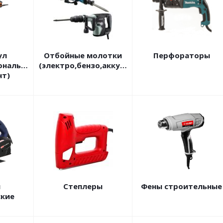
ул
Отбойные молотки
Перфораторы
ональный
(электро,бензо,аккумуляторные)
нт)
и
Степлеры
Фены строительные
ские