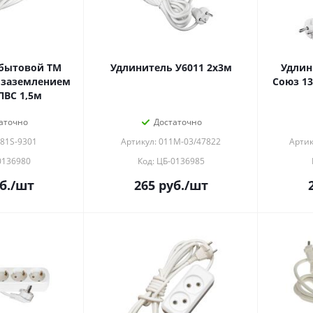
бытовой ТМ
Удлинитель У6011 2х3м
Удлин
с заземлением
Союз 13
ПВС 1,5м
аточно
Достаточно
481S-9301
Артикул: 011М-03/47822
Артик
0136980
Код: ЦБ-0136985
б.
/шт
265
руб.
/шт