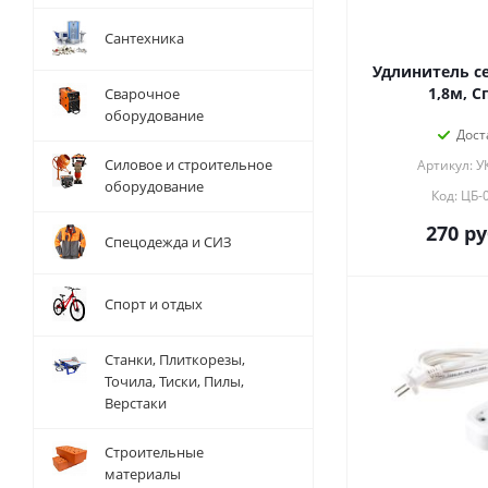
Сантехника
Удлинитель се
1,8м, С
Сварочное
оборудование
Дост
Силовое и строительное
Артикул: У
оборудование
Код: ЦБ-
270
ру
Спецодежда и СИЗ
Спорт и отдых
Станки, Плиткорезы,
Точила, Тиски, Пилы,
Верстаки
Строительные
материалы