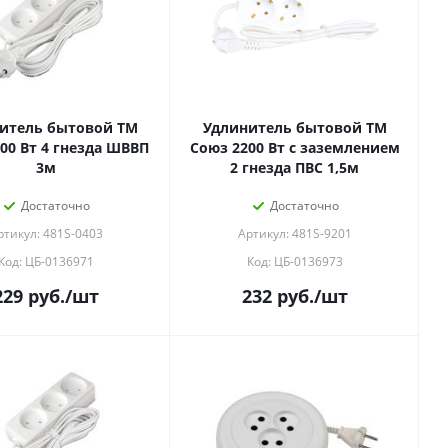
итель бытовой ТМ
Удлинитель бытовой ТМ
00 Вт 4 гнезда ШВВП
Союз 2200 Вт с заземлением
3м
2 гнезда ПВС 1,5м
Достаточно
Достаточно
ртикул: 481S-0403
Артикул: 481S-9201
Код: ЦБ-0136971
Код: ЦБ-0136973
229
руб.
/шт
232
руб.
/шт