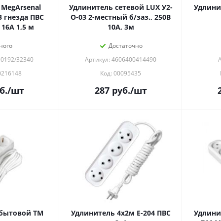
MegArsenal
Удлинитель сетевой LUX У2-
Удлини
3 гнезда ПВС
О-03 2-местный б/заз., 250В
16А 1,5 м
10А, 3м
ного
Достаточно
П0192/32340
Артикул: 4606400414490
0216148
Код: 00095435
б.
/шт
287
руб.
/шт
бытовой ТМ
Удлинитель 4х2м Е-204 ПВС
Удлинит