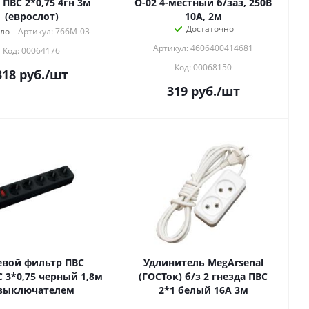
 ПВС 2*0,75 4гн 3м
О-02 4-местный б/заз, 250В
(еврослот)
10А, 2м
Достаточно
ло
Артикул: 766М-03
Артикул: 4606400414681
Код: 00064176
Код: 00068150
318
руб.
/шт
319
руб.
/шт
евой фильтр ПВС
Удлинитель MegArsenal
3*0,75 черный 1,8м
(ГОСТок) б/з 2 гнезда ПВС
 выключателем
2*1 белый 16А 3м