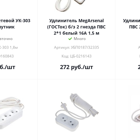
тевой УК-303
Удлинитель MegArsenal
Удлини
путник
(ГОСТок) б/з 2 гнезда ПВС
ПВС 
2*1 белый 16А 1,5 м
аточно
Много
К-303 1,8м
Артикул: УБП0187/32335
0160843
Код: ЦБ-0216143
б.
/шт
272
руб.
/шт