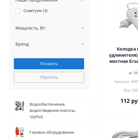
Советуем (
3
)
Мощность, Вт:
Бренд
Колодка 
удлинителя) 
местная б/за
М
Сбросить
Артикул: 46
Код: 00
112
ру
Водообеспечение,
водоотведение (насосы,
трубы)
Газовое оборудование