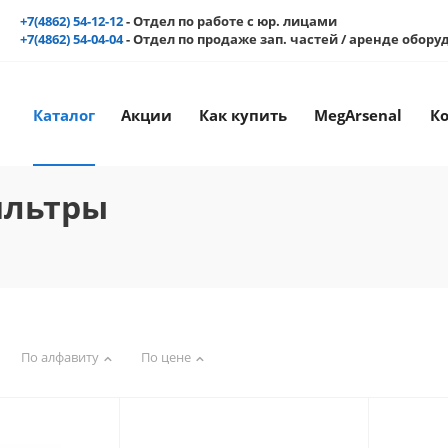
+7(4862) 54-12-12
- Отдел по работе с юр. лицами
+7(4862) 54-04-04
- Отдел по продаже зап. частей / аренде обор
Каталог
Акции
Как купить
MegArsenal
К
ильтры
По алфавиту
По цене