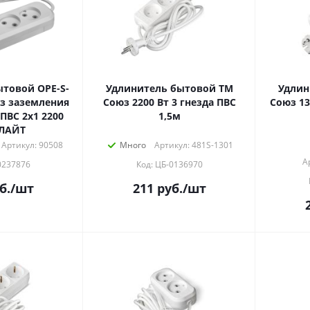
товой OPE-S-
Удлинитель бытовой ТМ
Удлин
ез заземления
Союз 2200 Вт 3 гнезда ПВС
Союз 13
ПВС 2х1 2200
1,5м
НЛАЙТ
Артикул: 90508
Много
Артикул: 481S-1301
А
0237876
Код: ЦБ-0136970
б.
/шт
211
руб.
/шт