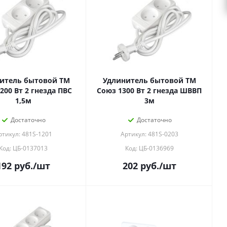
итель бытовой ТМ
Удлинитель бытовой ТМ
200 Вт 2 гнезда ПВС
Союз 1300 Вт 2 гнезда ШВВП
1,5м
3м
Достаточно
Достаточно
ртикул: 481S-1201
Артикул: 481S-0203
Код: ЦБ-0137013
Код: ЦБ-0136969
192
руб.
/шт
202
руб.
/шт