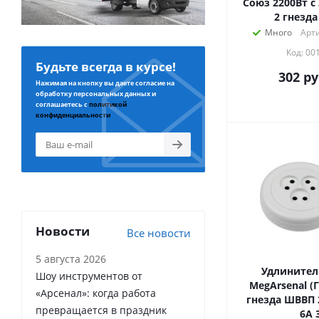
Союз 2200Вт с
2 гнезда
Много
Арти
Код: 00
Будьте всегда в курсе!
302
ру
Нажимая на кнопку вы даете согласие на
обработку персональных данных и
соглашаетесь с
политикой
конфиденциальности
Новости
Все новости
5 августа 2026
Удлинител
Шоу инструментов от
MegArsenal (Г
«Арсенал»: когда работа
гнезда ШВВП 
превращается в праздник
6А 