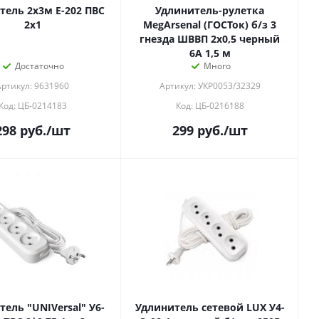
тель 2х3м Е-202 ПВС
Удлинитель-рулетка
2х1
MegArsenal (ГОСТок) б/з 3
гнезда ШВВП 2х0,5 черный
6А 1,5 м
Достаточно
Много
Артикул: 9631960
Артикул: УКР0053/32329
Код: ЦБ-0214183
Код: ЦБ-0216188
298
руб.
/шт
299
руб.
/шт
ель "UNIVersal" У6-
Удлинитель сетевой LUX У4-