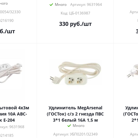
ного
Много
Артикул: 9631964
Р0054/32330
Арти
Код: ЦБ-0136987
0216190
330
руб.
/шт
б.
/шт
ытовой 4х3м
Удлинитель MegArsenal
Удлин
 10А АВС-
(ГОСТок) с/з 2 гнезда ПВС
(ГОСТо
к E-204
3*1 белый 16А 1,5 м
2*
Много
икул: 9631968
Артикул: УБП0201/32349
Арти
0214185