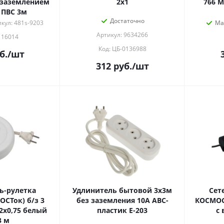
 заземлением
2х1
766 М
 ПВС 3м
Достаточно
кул: 481s-9203
Ма
Артикул: 9634266
116014
Код: ЦБ-0136988
б.
/шт
312
руб.
/шт
ь-рулетка
Удлинитель бытовой 3х3м
Сет
ОСТок) б/з 3
без заземления 10А АВС-
КОСМОС 
2х0,75 белый
пластик E-203
с
3 м