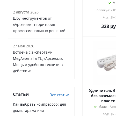
М
Артикул: УК
2 августа 2026
Код: ЦБ-
Шоу инструментов от
«Арсенал»: территория
328
ру
профессиональных решений
27 мая 2026
Встреча с экспертами
MegArsenal в ТЦ «Арсенал»:
Мощь и удобство техники в
действии!
Удлинитель б
Статьи
Все статьи
без заземления
плас ти
Как выбрать компрессор: для
Мало
Арт
дома, гаража или
Код: ЦБ-