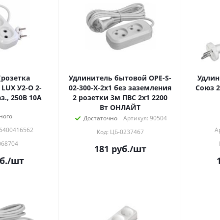
(розетка
Удлинитель бытовой OPE-S-
Удлин
LUX У2-О 2-
02-300-X-2x1 без заземления
Союз 2
з., 250В 10А
2 розетки 3м ПВС 2х1 2200
Вт ОНЛАЙТ
ного
Достаточно
Артикул: 90504
06400416562
А
Код: ЦБ-0237467
068704
181
руб.
/шт
б.
/шт