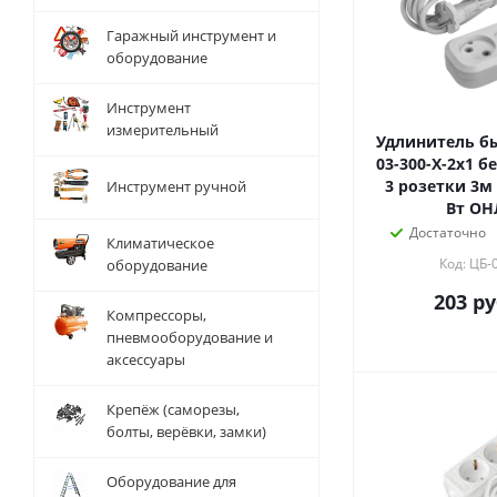
Гаражный инструмент и
оборудование
Инструмент
измерительный
Удлинитель бы
03-300-X-2x1 б
3 розетки 3м 
Инструмент ручной
Вт О
Достаточно
Климатическое
Код: ЦБ-
оборудование
203
ру
Компрессоры,
пневмооборудование и
аксессуары
Крепёж (саморезы,
болты, верёвки, замки)
Оборудование для