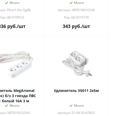
Много
Много
кул: FKsm1.8m-5g(B)
Артикул: УБП0188/32336
Код: ЦБ-0168522
Код: ЦБ-0216145
336
руб.
/шт
343
руб.
/шт
итель MegArsenal
Удлинитель У6011 2х5м
к) б/з 3 гнезда ПВС
1 белый 16А 3 м
Много
Много
кул: УБП0193/32341
Артикул: 011М-05/47823