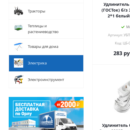
Удлинитель 
(ГОСТок) б/з 
Тракторы
2*1 белый 
Теплицы и
М
растениеводство
Артикул: УБ
Код: ЦБ-
Товары для дома
283
ру
Электрика
Электроинструмент
Удлинитель 