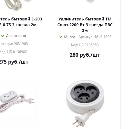
тель бытовой Е-203
Удлинитель бытовой ТМ
2-0.75 3 гнезда 2м
Союз 2200 Вт 3 гнезда ПВС
3м
Достаточно
Много
Артикул: 481S-1303
Артикул: 9631963
Код: ЦБ-0136983
Код: ЦБ-0136982
280
руб.
/шт
275
руб.
/шт