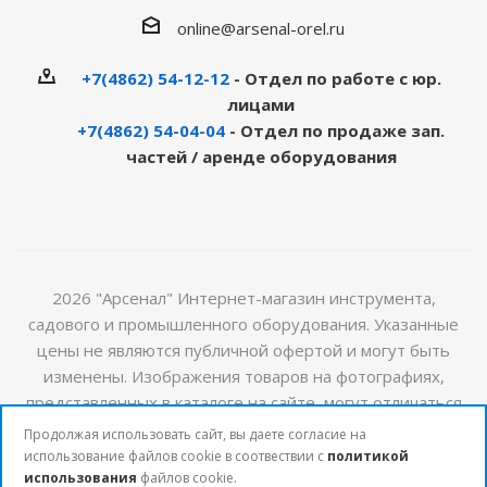
online@arsenal-orel.ru
+7(4862) 54-12-12
- Отдел по работе с юр.
лицами
+7(4862) 54-04-04
- Отдел по продаже зап.
частей / аренде оборудования
2026 "Арсенал" Интернет-магазин инструмента,
садового и промышленного оборудования. Указанные
цены не являются публичной офертой и могут быть
изменены. Изображения товаров на фотографиях,
представленных в каталоге на сайте, могут отличаться
от оригиналов. Актуальную информацию о стоимости и
Продолжая использовать сайт, вы даете согласие на
наличии товаров можно получить у наших менеджеров
использование файлов cookie в соотвествии с
политикой
использования
файлов cookie.