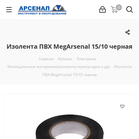
0
Изолента ПВХ MegArsenal 15/10 черная
Главная
-
Каталог
-
Электрика
-
Изоляционные материалы(изолента,термоусадка и др)
-
Изолента
ПВХ MegArsenal 15/10 черная