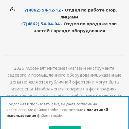
+7(4862) 54-12-12
- Отдел по работе с юр.
лицами
+7(4862) 54-04-04
- Отдел по продаже зап.
частей / аренде оборудования
2026 "Арсенал" Интернет-магазин инструмента,
садового и промышленного оборудования. Указанные
цены не являются публичной офертой и могут быть
изменены. Изображения товаров на фотографиях,
представленных в каталоге на сайте, могут отличаться
от оригиналов. Актуальную информацию о стоимости и
Продолжая использовать сайт, вы даете согласие на
наличии товаров можно получить у наших менеджеров
использование файлов cookie в соотвествии с
политикой
использования
файлов cookie.