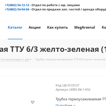
+7(4862) 54-12-12
- Отдел по работе с юр. лицами
+7(4862) 54-04-04
- Отдел по продаже зап. частей / аренде обор
Каталог
Акции
Как купить
MegArsenal
К
я ТТУ 6/3 желто-зеленая (
а,термоусадка и др)
-
Трубка термоусаживаемая ТТУ 6/3 желто-зеленая 
Код:
ЦБ-0123127
Артикул:
UDRS-D6-1-K52
Трубка термоусаживаемая ТТУ
Подробнее