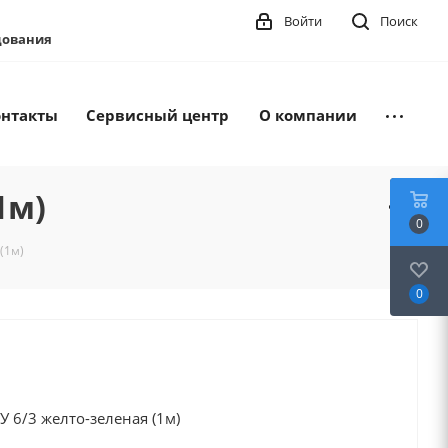
Войти
Поиск
удования
онтакты
Сервисный центр
О компании
1м)
0
(1м)
0
 6/3 желто-зеленая (1м)