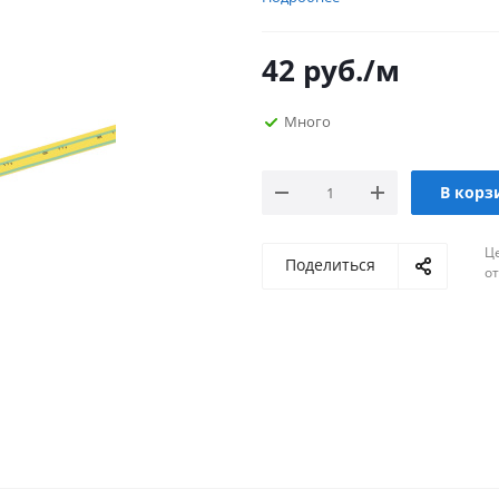
42
руб.
/м
Много
В корз
Ц
Поделиться
о