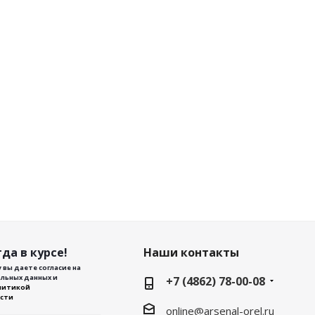
да в курсе!
Наши контакты
 вы даете согласие на
льных данных и
+7 (4862) 78-00-08
литикой
сти
online@arsenal-orel.ru