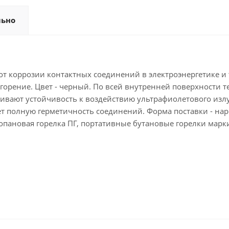
льно
от коррозии контактных соединений в электроэнергетике
т горение. Цвет - черный. По всей внутренней поверхности
чивают устойчивость к воздействию ультрафиолетового излу
 полную герметичность соединений. Форма поставки - наре
ановая горелка ПГ, портативные бутановые горелки марки '