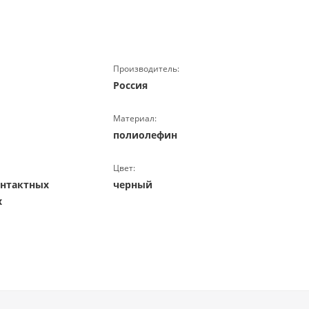
Производитель:
Россия
Материал:
полиолефин
Цвет:
онтактных
черный
х