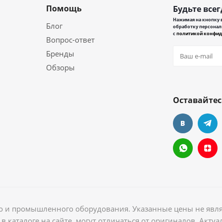
Помощь
Будьте всег
Нажимая на кнопку в
Блог
обработку персонал
с
политикой конфид
Вопрос-ответ
Бренды
Обзоры
Оставайтес
ого и промышленного оборудования. Указанные цены не явл
в каталоге на сайте, могут отличаться от оригиналов. Акт