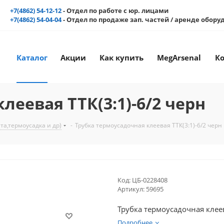
+7(4862) 54-12-12
- Отдел по работе с юр. лицами
+7(4862) 54-04-04
- Отдел по продаже зап. частей / аренде обор
Каталог
Акции
Как купить
MegArsenal
К
леевая ТТК(3:1)-6/2 черн
а,термоусадка и др)
-
Трубка термоусадочная клеевая ТТК(3:1)-6/2 черн
Код:
ЦБ-0228408
Артикул:
59695
Трубка термоусадочная клеев
Подробнее