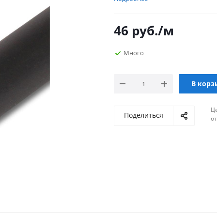
46
руб.
/м
Много
В корз
Ц
Поделиться
о