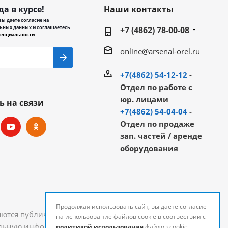
да в курсе!
Наши контакты
ы даете согласие на
ьных данных и соглашаетесь
+7 (4862) 78-00-08
енциальности
online@arsenal-orel.ru
+7(4862) 54-12-12
-
Отдел по работе с
юр. лицами
ь на связи
+7(4862) 54-04-04
-
Отдел по продаже
зап. частей / аренде
оборудования
Продолжая использовать сайт, вы даете согласие
яются публичной офертой и могут быть изменены.
на использование файлов cookie в соотвествии с
уальную информацию о стоимости и наличии товаров
политикой использования
файлов cookie.