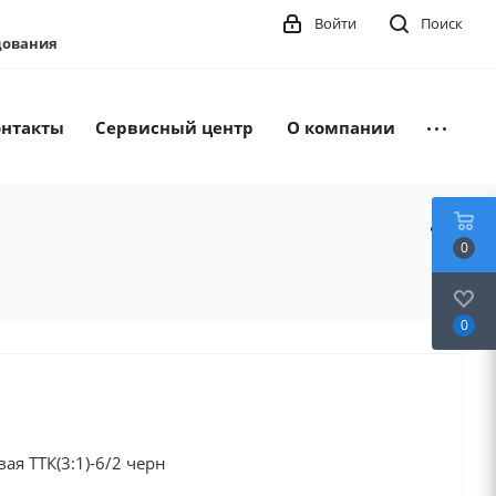
Войти
Поиск
удования
онтакты
Сервисный центр
О компании
0
0
ая ТТК(3:1)-6/2 черн