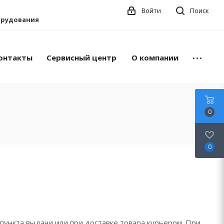
Войти
Поиск
борудования
онтакты
Сервисный центр
О компании
0
0
пункта выдачи или при доставке товара курьером. При