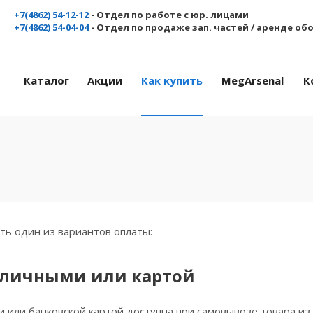
+7(4862) 54-12-12
- Отдел по работе с юр. лицами
+7(4862) 54-04-04
- Отдел по продаже зап. частей / аренде о
Каталог
Акции
Как купить
MegArsenal
К
ь один из вариантов оплаты:
аличными или картой
 или банковской картой доступна при самовывозе товара из 