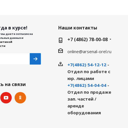
да в курсе!
Наши контакты
 вы даете согласие на
льных данных и
+7 (4862) 78-00-08
литикой
сти
online@arsenal-orel.ru
+7(4862) 54-12-12
-
Отдел по работе с
юр. лицами
ь на связи
+7(4862) 54-04-04
-
Отдел по продаже
зап. частей /
аренде
оборудования