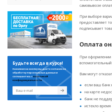
самовывозе оплат
При выборе вариа
предоставляет то
подписывает тов
Оплата о
При оформлении з
Будьте всегда в курсе!
вспомогательный 
Нажимая на кнопку вы даете согласие на
обработку персональных данных и
Вам могут отказа
соглашаетесь с
политикой
конфиденциальности
если ваш банк
на карте недос
банк не подде
истекло время