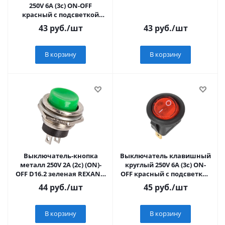
250V 6А (3с) ON-OFF
красный с подсветкой
Mini (10/1000)
43
руб.
/шт
43
руб.
/шт
В корзину
В корзину
Выключатель-кнопка
Выключатель клавишный
металл 250V 2А (2с) (ON)-
круглый 250V 6А (3с) ON-
OFF D16.2 зеленая REXANT,
OFF красный с подсветкой
36-3353
(RWB-214, SC-214, MIRS-101-
44
руб.
/шт
45
руб.
/шт
В корзину
В корзину