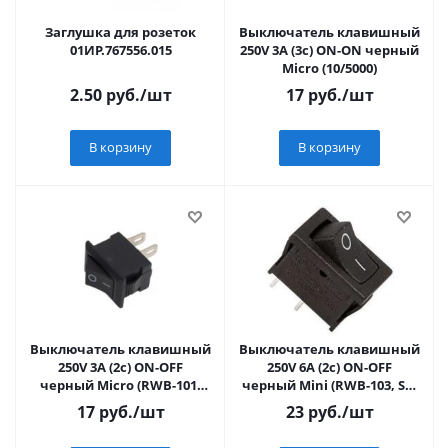
Заглушка для розеток
Выключатель клавишный
01ИР.767556.015
250V 3А (3с) ON-ON черный
Micro (10/5000)
2.50
руб.
/шт
17
руб.
/шт
В корзину
В корзину
Выключатель клавишный
Выключатель клавишный
250V 3А (2с) ON-OFF
250V 6А (2с) ON-OFF
черный Micro (RWB-101)
черный Mini (RWB-103, SC-
(10/5000) REXANT
766, MRS-101-5) REXANT
17
руб.
/шт
23
руб.
/шт