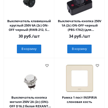
Выключатель клавишный
Выключатель-кнопка 250V
круглый 250V 6А (2с) ON-
1А (2с) ON-OFF черный
OFF черный (RWB-212, SC-
(PBS-17A2) (для
214, MRS-102-8) (10/3
настольной лампы)
30
руб.
/шт
34
руб.
/шт
REXANT
REXANT Индивидуал
В корзину
В корзину
Выключатель-кнопка
Рамка 1 пост INSPIRIA
металл 250V 2А (2с) (ON)-
слоновая кость
OFF D16.2 белая REXANT,