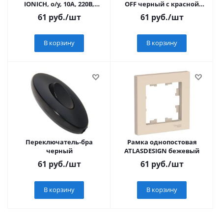
IONICH, о/у, 10А, 220В,
OFF черный с красной
белый (еврослот)
подсветкой REXANT
61
руб.
/шт
61
руб.
/шт
В корзину
В корзину
Переключатель-бра
Рамка однопостовая
черный
ATLASDESIGN бежевый
61
руб.
/шт
61
руб.
/шт
В корзину
В корзину