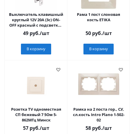
Выключатель клавишный
Рама 1 пост слоновая
круглый 12V 20А (3с) ON-
кость ETIKA
OFF красный с подсветкой
(10/3000) REXANT
49
руб.
/шт
50
руб.
/шт
В корзину
В корзину
Розетка TV одноместная
Рамка на 2 поста гор., СУ,
СП бежевый 7 5Ом 5-
сл.кость Intro Plano 1-502-
862МГц Минск
02
57
руб.
/шт
58
руб.
/шт