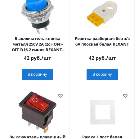
Выключатель-кнопка
Розетка разборная без з/к
металл 250V 2А (2с) (ON)-
6А плоская белая REXANT
OFF D16.2 синяя REXANT,
36-3352
42
руб.
/шт
42
руб.
/шт
В корзину
В корзину
Выключатель клавишный
Рамка 1 пост белая