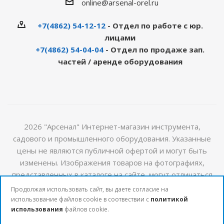
online@arsenal-orel.ru
+7(4862) 54-12-12
- Отдел по работе с юр.
лицами
+7(4862) 54-04-04
- Отдел по продаже зап.
частей / аренде оборудования
2026 "Арсенал" Интернет-магазин инструмента,
садового и промышленного оборудования. Указанные
цены не являются публичной офертой и могут быть
изменены. Изображения товаров на фотографиях,
представленных в каталоге на сайте, могут отличаться
от оригиналов. Актуальную информацию о стоимости и
Продолжая использовать сайт, вы даете согласие на
наличии товаров можно получить у наших менеджеров
использование файлов cookie в соотвествии с
политикой
использования
файлов cookie.