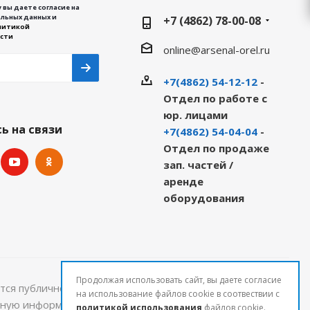
 вы даете согласие на
льных данных и
+7 (4862) 78-00-08
литикой
сти
online@arsenal-orel.ru
+7(4862) 54-12-12
-
Отдел по работе с
юр. лицами
ь на связи
+7(4862) 54-04-04
-
Отдел по продаже
зап. частей /
аренде
оборудования
Продолжая использовать сайт, вы даете согласие
тся публичной офертой и могут быть изменены.
на использование файлов cookie в соотвествии с
льную информацию о стоимости и наличии товаров
политикой использования
файлов cookie.