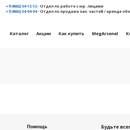
+7(4862) 54-12-12
- Отдел по работе с юр. лицами
+7(4862) 54-04-04
- Отдел по продаже зап. частей / аренде о
Каталог
Акции
Как купить
MegArsenal
К
Помощь
Будьте всег