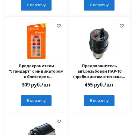
В корзину
В корзину
Предохранители
Предохранитель
"стандарт" с индикатором
авт.резьбовой ПАР-10
в блистере с
(пробка автоматическая)
экстрактором (10 шт. 5-
КЭАЗ 100042
309
руб.
/шт
455
руб.
/шт
30А) (AFU-SL-05)
В корзину
В корзину