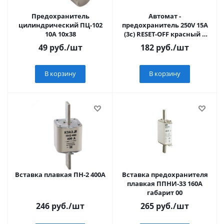
Предохранитель
Автомат -
цилиндрический ПЦ-102
предохранитель 250V 15А
10A 10x38
(3с) RESET-OFF красный с
подсветкой REXANT, 36-
49
руб.
/шт
182
руб.
/шт
2690
В корзину
В корзину
Вставка плавкая ПН-2 400А
Вставка предохранителя
плавкая ППНИ-33 160А
габарит 00
246
руб.
/шт
265
руб.
/шт