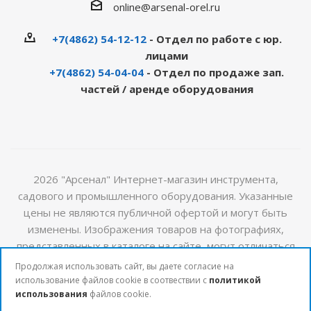
online@arsenal-orel.ru
+7(4862) 54-12-12
- Отдел по работе с юр.
лицами
+7(4862) 54-04-04
- Отдел по продаже зап.
частей / аренде оборудования
2026 "Арсенал" Интернет-магазин инструмента,
садового и промышленного оборудования. Указанные
цены не являются публичной офертой и могут быть
изменены. Изображения товаров на фотографиях,
представленных в каталоге на сайте, могут отличаться
от оригиналов. Актуальную информацию о стоимости и
Продолжая использовать сайт, вы даете согласие на
наличии товаров можно получить у наших менеджеров
использование файлов cookie в соотвествии с
политикой
использования
файлов cookie.