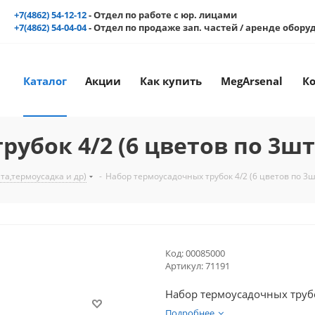
+7(4862) 54-12-12
- Отдел по работе с юр. лицами
+7(4862) 54-04-04
- Отдел по продаже зап. частей / аренде обор
Каталог
Акции
Как купить
MegArsenal
К
убок 4/2 (6 цветов по 3шт
а,термоусадка и др)
-
Набор термоусадочных трубок 4/2 (6 цветов по 3ш
Код:
00085000
Артикул:
71191
Набор термоусадочных трубо
Подробнее