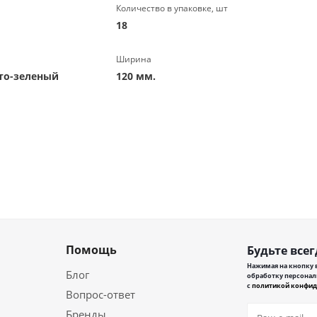
Количество в упаковке, шт
18
Ширина
лто-зеленый
120 мм.
Помощь
Будьте всег
Нажимая на кнопку в
Блог
обработку персонал
с
политикой конфид
Вопрос-ответ
Бренды