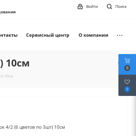
Войти
Поиск
удования
онтакты
Сервисный центр
О компании
) 10см
0
т) 10см
0
к 4/2 (6 цветов по 3шт) 10см