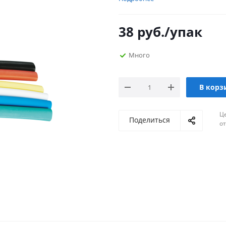
38
руб.
/упак
Много
В корз
Ц
Поделиться
о