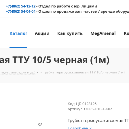
+7(4862) 54-12-12
- Отдел по работе с юр. лицами
+7(4862) 54-04-04
- Отдел по продаже зап. частей / аренде обор
Каталог
Акции
Как купить
MegArsenal
К
 ТТУ 10/5 черная (1м)
а,термоусадка и др)
-
Трубка термоусаживаемая ТТУ 10/5 черная (1м)
Код:
ЦБ-0123126
Артикул:
UDRS-D10-1-K02
Трубка термоусаживаемая ТТУ
Подробнее