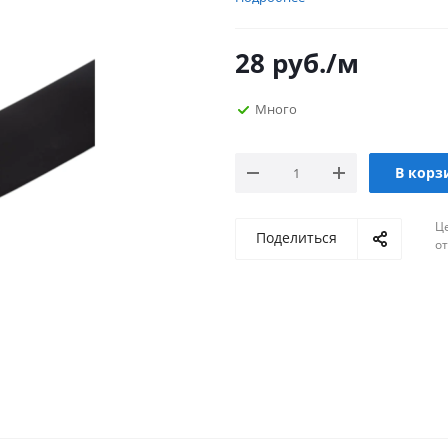
28
руб.
/м
Много
В корз
Ц
Поделиться
о