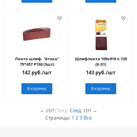
Лента шлиф. "Атака"
Шлифлента 100х910 к 120
75*457 Р150 (3шт)
(К-51)
142
руб.
/шт
143
руб.
/шт
В корзину
В корзину
←
ctrl
Пред.
След.
ctrl
→
Страницы:
1
2
3
Все