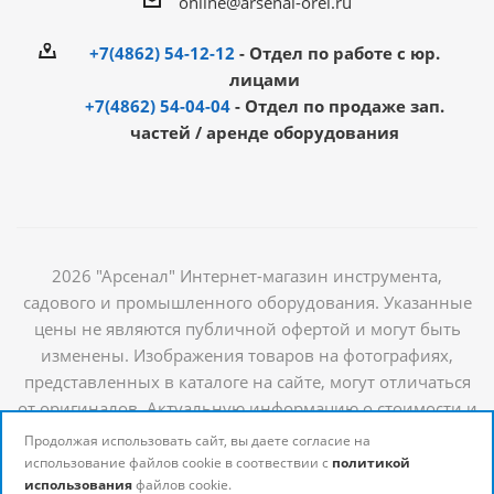
online@arsenal-orel.ru
+7(4862) 54-12-12
- Отдел по работе с юр.
лицами
+7(4862) 54-04-04
- Отдел по продаже зап.
частей / аренде оборудования
2026 "Арсенал" Интернет-магазин инструмента,
садового и промышленного оборудования. Указанные
цены не являются публичной офертой и могут быть
изменены. Изображения товаров на фотографиях,
представленных в каталоге на сайте, могут отличаться
от оригиналов. Актуальную информацию о стоимости и
наличии товаров можно получить у наших
Продолжая использовать сайт, вы даете согласие на
менеджеров
использование файлов cookie в соотвествии с
политикой
использования
файлов cookie.