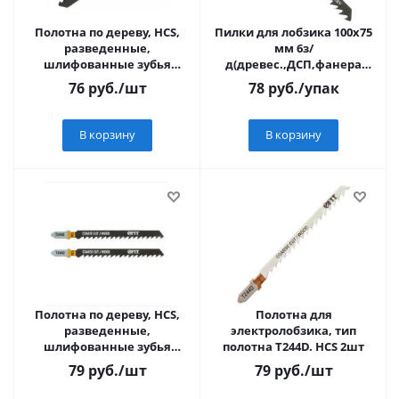
Полотна по дереву, HCS,
Пилки для лобзика 100x75
разведенные,
мм 6з/
шлифованные зубья
д(древес.,ДСП,фанера
100/74/4 мм (T144DP), 2 шт.
h=8-60мм) быстр.
76
руб.
/шт
78
руб.
/упак
распил.T144D 2шт/карта
"Piloram
В корзину
В корзину
Полотна по дереву, HCS,
Полотна для
разведенные,
электролобзика, тип
шлифованные зубья
полотна Т244D. HCS 2шт
100/74/4,2 мм (Т144D), 2 шт.
79
руб.
/шт
79
руб.
/шт
ФИТ