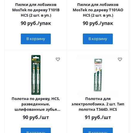
Пилки для лобзиков
Пилки для лобзиков
MosTek по дереву Т101B
MosTek по дереву Т101AO
HCS (2 шт. в уп.)
HCS (2 шт. в уп.)
90
руб.
/упак
90
руб.
/упак
В корзину
В корзину
Полотна по дереву, HCS,
Полотна для
разведенные,
электролобзика. 2 шт. Тип
шлифованные зубья
полотна T344D. HCS
151/126/4 мм (T344D), 2 шт.
90
руб.
/шт
91
руб.
/шт
В корзину
В корзину