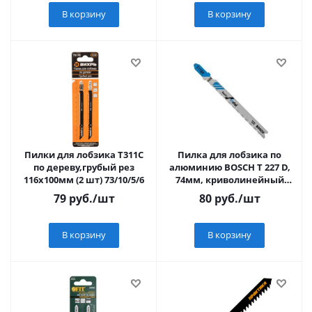
В корзину
В корзину
Пилки для лобзика Т311C
Пилка для лобзика по
по дереву,грубый рез
алюминию BOSCH T 227 D,
116х100мм (2 шт) 73/10/5/6
74мм, криволинейный
рез, HSS,
79
руб.
/шт
80
руб.
/шт
В корзину
В корзину