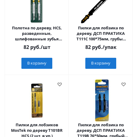
Полотна по дереву, HCS,
Пилки для лобзика по
разведенные,
дереву, ДСП ПРАКТИКА
шлифованные зубья
Т111С 100*75мм, грубый
100/74/4 мм (T244D), 2 шт.
рез, HCS (2шт.)
82
руб.
/шт
82
руб.
/упак
В корзину
В корзину
Пилки для лобзиков
Пилки для лобзика по
MosTek по дереву Т101BR
дереву, ДСП ПРАКТИКА
HCS (2 шт. в уп.)
Т119В 76*50мм, грубый