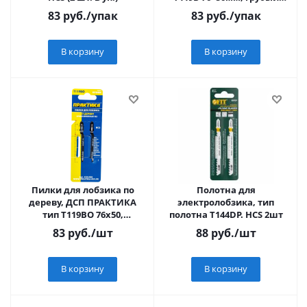
рез, HCS (2шт.)
83
руб.
/упак
83
руб.
/упак
В корзину
В корзину
Пилки для лобзика по
Полотна для
дереву, ДСП ПРАКТИКА
электролобзика, тип
тип Т119ВО 76х50,
полотна Т144DР. HCS 2шт
криволинейный рез, HCS
83
руб.
/шт
88
руб.
/шт
(2шт)
В корзину
В корзину