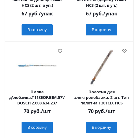
HCS (2 шт. в уп.)
HCS (2 шт. в уп.)
67
руб.
/упак
67
руб.
/упак
В корзину
В корзину
Пилка
Полотна для
д\лобзика,Т118EOF,BIM,57\1,5мм,рез-4мм,крив\пропил
электролобзика. 2 шт. Тип
BOSCH 2.608.634.237
полотна T301CD. HCS
70
руб.
/шт
70
руб.
/шт
В корзину
В корзину