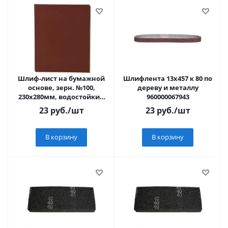
Шлиф-лист на бумажной
Шлифлента 13х457 к 80 по
основе, зерн. №100,
дереву и металлу
230х280мм, водостойкий
960000067943
"MATRIX"
23
руб.
/шт
23
руб.
/шт
В корзину
В корзину