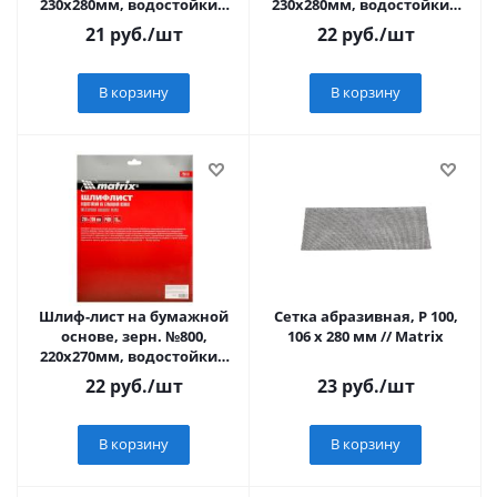
230х280мм, водостойкий
230х280мм, водостойкий
"MATRIX"
"MATRIX"
21
руб.
/шт
22
руб.
/шт
В корзину
В корзину
Шлиф-лист на бумажной
Сетка абразивная, P 100,
основе, зерн. №800,
106 х 280 мм // Matrix
220х270мм, водостойкий
"MATRIX"
22
руб.
/шт
23
руб.
/шт
В корзину
В корзину