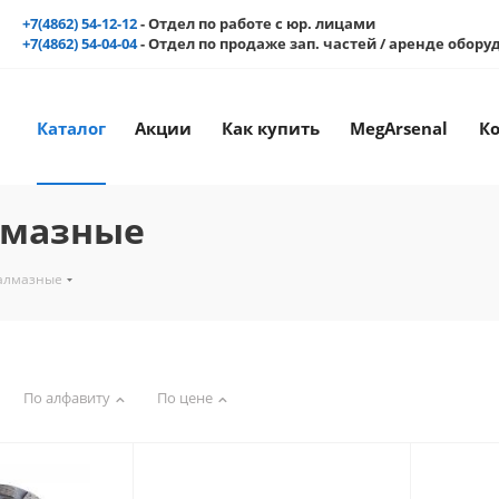
+7(4862) 54-12-12
- Отдел по работе с юр. лицами
+7(4862) 54-04-04
- Отдел по продаже зап. частей / аренде обор
Каталог
Акции
Как купить
MegArsenal
К
лмазные
алмазные
По алфавиту
По цене