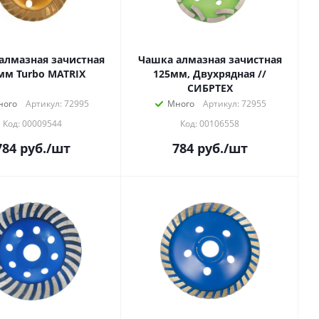
алмазная зачистная
Чашка алмазная зачистная
мм Turbo MATRIX
125мм, Двухрядная //
СИБРТЕХ
ного
Артикул: 72995
Много
Артикул: 72955
Код: 00009544
Код: 00106558
784
руб.
/шт
784
руб.
/шт