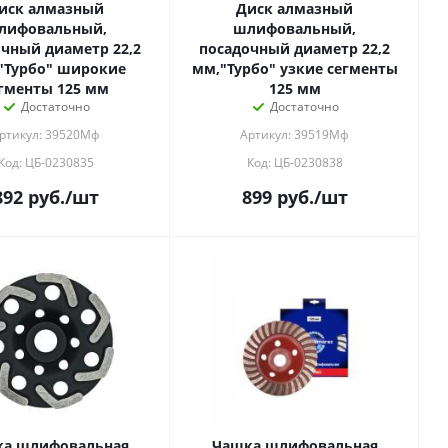
иск алмазный
Диск алмазный
лифовальный,
шлифовальный,
чный диаметр 22,2
посадочный диаметр 22,2
"Турбо" широкие
мм,"Турбо" узкие сегменты
гменты 125 мм
125 мм
Достаточно
Достаточно
ртикул: 39520Мф
Артикул: 39519Мф
Код: ЦБ-0230835
Код: ЦБ-0230838
892
руб.
/шт
899
руб.
/шт
а шлифовальная
Чашка шлифовальная