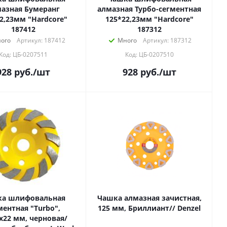
азная Бумеранг
алмазная Турбо-сегментная
2,23мм "Hardcore"
125*22,23мм "Hardcore"
187412
187312
ого
Артикул: 187412
Много
Артикул: 187312
Код: ЦБ-0207511
Код: ЦБ-0207510
928
руб.
/шт
928
руб.
/шт
а шлифовальная
Чашка алмазная зачистная,
ментная "Тurbo",
125 мм, Бриллиант// Denzel
х22 мм, черновая/