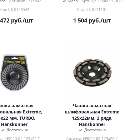
ого
Артикул: T375602
Мало
Артикул: 00000017613
Код: ЦБ-0126544
Код: ЦБ-0141101
 472
руб.
/шт
1 504
руб.
/шт
ашка алмазная
Чашка алмазная
вальная Extreme,
шлифовальная Extreme
5х22 мм, TURBO,
125x22мм, 2 ряда,
Hanskonner
Hanskonner
Достаточно
Достаточно
ул: H9020-05-125x22-T
Артикул: H9020-05-125x22-2