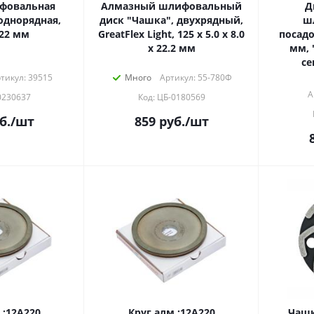
фовальная
Алмазный шлифовальный
Д
однорядная,
диск "Чашка", двухрядный,
ш
22 мм
GreatFlex Light, 125 x 5.0 x 8.0
посадо
x 22.2 мм
мм, 
се
тикул: 39515
Много
Артикул: 55-780Ф
А
0230637
Код: ЦБ-0180569
б.
/шт
859
руб.
/шт
.:12A220
Круг алм.:12A220
Чашк