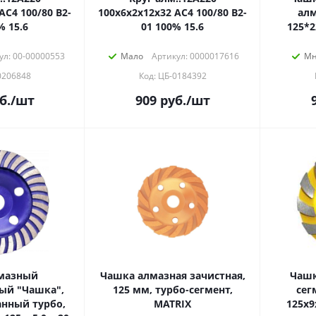
АС4 100/80 В2-
100х6х2х12х32 АС4 100/80 В2-
алм
% 15.6
01 100% 15.6
125*2
ул: 00-00000553
Мало
Артикул: 0000017616
Мн
0206848
Код: ЦБ-0184392
б.
/шт
909
руб.
/шт
мазный
Чашка алмазная зачистная,
Чашк
ый "Чашка",
125 мм, турбо-сегмент,
сег
нный турбо,
MATRIX
125х9