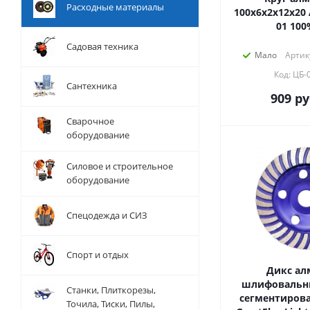
Расходные материалы
100х6х2х12х20 
01 100
Садовая техника
Мало
Артик
Код: ЦБ-
Сантехника
909
ру
Сварочное
оборудование
Силовое и строительное
оборудование
Спецодежда и СИЗ
Спорт и отдых
Дикс ал
шлифовальн
Станки, Плиткорезы,
сегментирова
Точила, Тиски, Пилы,