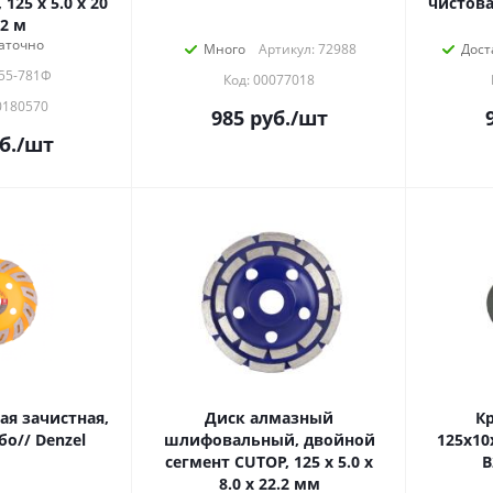
 125 x 5.0 x 20
чистова
.2 м
аточно
Много
Артикул: 72988
Дост
 55-781Ф
Код: 00077018
0180570
985
руб.
/шт
б.
/шт
я зачистная,
Диск алмазный
Кр
бо// Denzel
шлифовальный, двойной
125х10
сегмент CUTOP, 125 x 5.0 x
В
8.0 x 22.2 мм