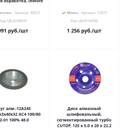
я обработка, InWork
аточно
Артикул: 39527
Много
Артикул: 72973
Код: ЦБ-0230639
Код: ЦБ-0134396
991
руб.
/шт
1 256
руб.
/шт
уг алм.:12А245
Диск алмазный
х3х40х32 АС4 100/80
шлифовальный,
2-01 100% 48.0
сегментированный турбо
CUTOP, 125 x 5.0 x 20 x 22.2