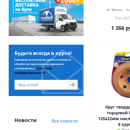
Много
Ар
Код: ЦБ-
1 266
р
Будьте всегда в курсе!
Нажимая на кнопку вы даете согласие на
обработку персональных данных и
соглашаетесь с
политикой
конфиденциальности
Круг тверд
торцевой 
125х22мм накл
Новости
Все новости
8 кру
Дост