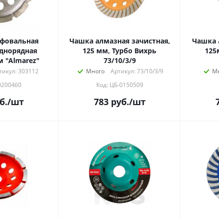
фовальная
Чашка алмазная зачистная,
Чашка 
днорядная
125 мм, Турбо Вихрь
125
м "Almarez"
73/10/3/9
тикул: 303112
Много
Артикул: 73/10/3/9
М
0200460
Код: ЦБ-0150509
б.
/шт
783
руб.
/шт