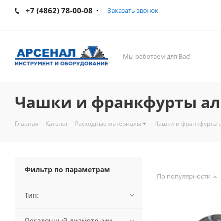
+7 (4862) 78-00-08
Заказать звонок
Мы работаем для Вас!
Чашки и франкфурты а
Главная
-
Каталог
-
Расходные материалы
-
Чашки и франкфурты 
Фильтр по параметрам
По популярности
Тип:
Посадочный диаметр, мм