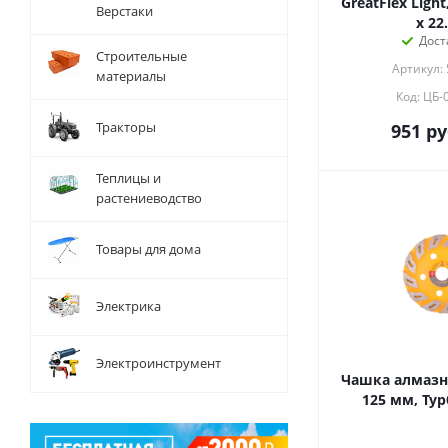
GreatFlex Light,
Верстаки
x 22
Дост
Строительные
Артикул:
материалы
Код: ЦБ-
Тракторы
951
ру
Теплицы и
растениеводство
Товары для дома
Электрика
Электроинструмент
Чашка алмазна
125 мм, Тур