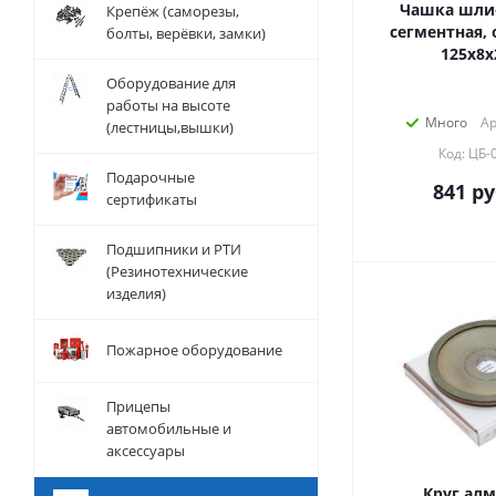
Чашка шли
Крепёж (саморезы,
сегментная, 
болты, верёвки, замки)
125х8х
Оборудование для
работы на высоте
Много
Ар
(лестницы,вышки)
Код: ЦБ-
Подарочные
841
ру
сертификаты
Подшипники и РТИ
(Резинотехнические
изделия)
Пожарное оборудование
Прицепы
автомобильные и
аксессуары
Круг алм