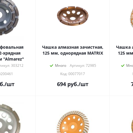
фовальная
Чашка алмазная зачистная,
Чашка 
2-хрядная
125 мм, однорядная MATRIX
125 мм
м "Almarez"
тикул: 303212
Много
Артикул: 72985
Мно
0200461
Код: 00077017
б.
/шт
694
руб.
/шт