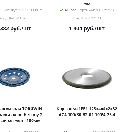
мм
Артикул: 00000000915
Много
Артикул: 69-12550Ф
Код: ЦБ-0141097
Код: ЦБ-0142123
 382
руб.
/шт
1 404
руб.
/шт
 алмазная TORGWIN
Круг алм.:1FF1 125х4х4х2х32
льная по бетону 2-
АС4 100/80 В2-01 100% 25.4
ный сегмент 180мм