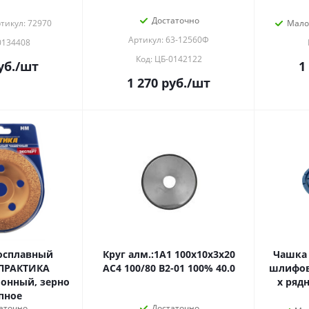
Достаточно
тикул: 72970
Мало
Артикул: 63-12560Ф
0134408
Код: ЦБ-0142122
уб.
/шт
1
1 270
руб.
/шт
осплавный
Круг алм.:1A1 100х10х3х20
Чашка
ПРАКТИКА
AC4 100/80 В2-01 100% 40.0
шлифова
онный, зерно
х ряд
пное
аточно
Достаточно