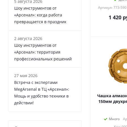
5 августа 2026
Артикул: 773-590
Шоу инструментов от
«Арсенал»: когда работа
1 420
р
превращается в праздник
2 августа 2026
Шоу инструментов от
«Арсенал»: территория
профессиональных решений
27 мая 2026
Встреча с экспертами
MegArsenal в ТЦ «Арсенал»:
Чашка алмазн
Мощь и удобство техники в
150мм двухря
действии!
Много
Ар
Код: 00