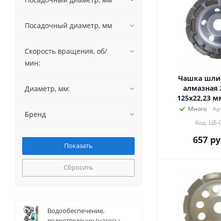
Посадочный диаметр, мм
Скорость вращения, об/
мин:
Чашка шли
алмазная 
Диаметр, мм:
125х22,23 м
Много
Ар
Бренд
Код: ЦБ-
657
ру
Сбросить
Водообеспечение,
водоотведение (насосы,