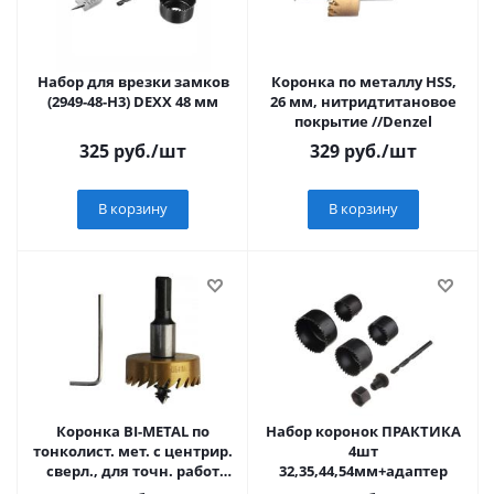
Набор для врезки замков
Коронка по металлу HSS,
(2949-48-H3) DEXX 48 мм
26 мм, нитридтитановое
покрытие //Denzel
325
руб.
/шт
329
руб.
/шт
В корзину
В корзину
Коронка BI-METAL по
Набор коронок ПРАКТИКА
тонколист. мет. с центрир.
4шт
сверл., для точн. работ
32,35,44,54мм+адаптер
Sturm! 1090-S04-BI-41