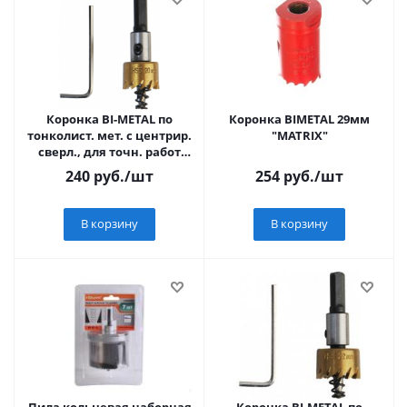
Коронка BI-METAL по
Коронка BIMETAL 29мм
тонколист. мет. с центрир.
"MATRIX"
сверл., для точн. работ
Sturm! 1090-S04-BI-20
240
руб.
/шт
254
руб.
/шт
В корзину
В корзину