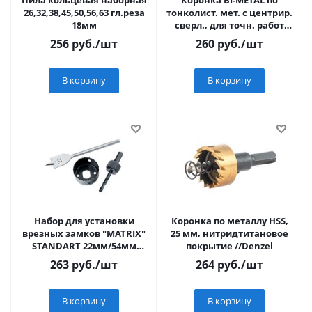
Пила кольцевая наборная
Коронка BI-METAL по
26,32,38,45,50,56,63 гл.реза
тонколист. мет. с центрир.
18мм
сверл., для точн. работ
Sturm! 1090-S04-BI-22
256
руб.
/шт
260
руб.
/шт
В корзину
В корзину
Набор для установки
Коронка по металлу HSS,
врезных замков "MATRIX"
25 мм, нитридтитановое
STANDART 22мм/54мм
покрытие //Denzel
(перовое сверло/
263
руб.
/шт
264
руб.
/шт
кольцевая пила)
В корзину
В корзину