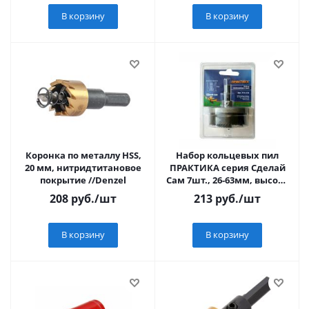
В корзину
В корзину
Коронка по металлу HSS,
Набор кольцевых пил
20 мм, нитридтитановое
ПРАКТИКА серия Сделай
покрытие //Denzel
Сам 7шт., 26-63мм, высота
1"
208
руб.
/шт
213
руб.
/шт
В корзину
В корзину