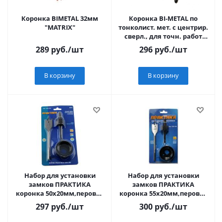
Коронка BIMETAL 32мм
Коронка BI-METAL по
"MATRIX"
тонколист. мет. с центрир.
сверл., для точн. работ
Sturm! 1090-S04-BI-25
289
руб.
/шт
296
руб.
/шт
В корзину
В корзину
Набор для установки
Набор для установки
замков ПРАКТИКА
замков ПРАКТИКА
коронка 50х20мм,перовое
коронка 55х20мм,перовое
сверло 23мм блистер
сверло 22мм блистер
297
руб.
/шт
300
руб.
/шт