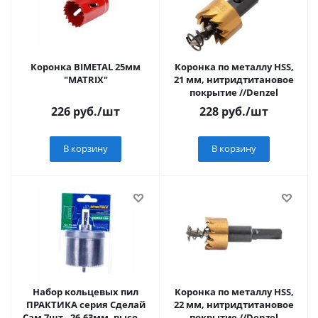
Коронка BIMETAL 25мм
Коронка по металлу HSS,
"MATRIX"
21 мм, нитридтитановое
покрытие //Denzel
226
руб.
/шт
228
руб.
/шт
В корзину
В корзину
Набор кольцевых пил
Коронка по металлу HSS,
ПРАКТИКА серия Сделай
22 мм, нитридтитановое
Сам 7шт., 26-63мм, высота
покрытие //Denzel