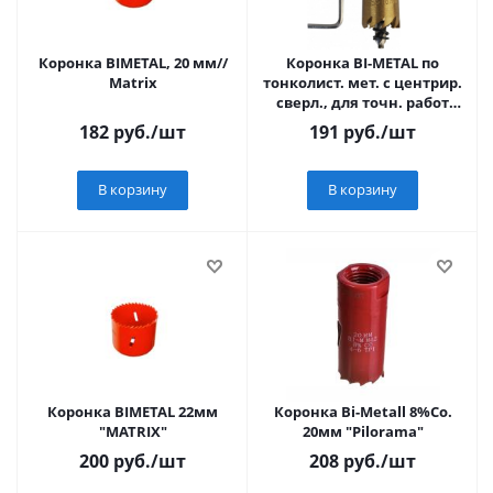
Коронка BIMETAL, 20 мм//
Коронка BI-METAL по
Matrix
тонколист. мет. с центрир.
сверл., для точн. работ
Sturm!
182
руб.
/шт
191
руб.
/шт
В корзину
В корзину
Коронка BIMETAL 22мм
Коронка Bi-Metall 8%Co.
"MATRIX"
20мм "Pilorama"
200
руб.
/шт
208
руб.
/шт