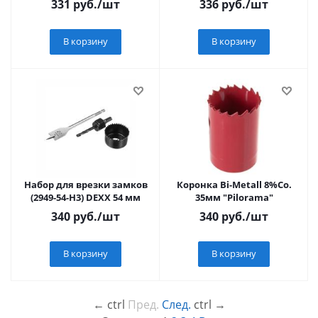
331
руб.
/шт
336
руб.
/шт
В корзину
В корзину
Набор для врезки замков
Коронка Bi-Metall 8%Co.
(2949-54-H3) DEXX 54 мм
35мм "Pilorama"
340
руб.
/шт
340
руб.
/шт
В корзину
В корзину
←
ctrl
Пред.
След.
ctrl
→