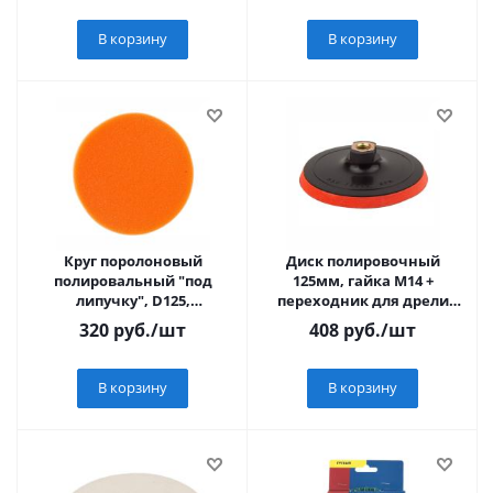
В корзину
В корзину
Круг поролоновый
Диск полировочный
полировальный "под
125мм, гайка М14 +
липучку", D125,
переходник для дрели
толщ.30мм, средн. жестк.
ФИТ
320
руб.
/шт
408
руб.
/шт
Sturm! 5200501
В корзину
В корзину