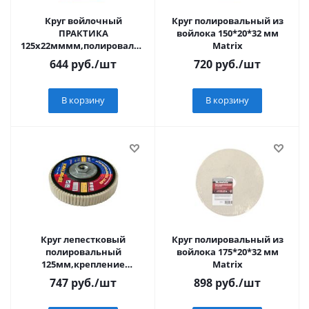
Круг войлочный
Круг полировальный из
ПРАКТИКА
войлока 150*20*32 мм
125х22мммм,полировальный,не
Matrix
абразивный,крепление
644
руб.
/шт
720
руб.
/шт
В корзину
В корзину
Круг лепестковый
Круг полировальный из
полировальный
войлока 175*20*32 мм
125мм,крепление
Matrix
М14,войлочный,не
747
руб.
/шт
898
руб.
/шт
абразивный,толщ.20мм
ПРАКТИКА