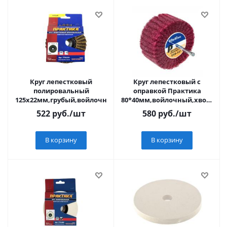
Круг лепестковый
Круг лепестковый с
полировальный
оправкой Практика
125х22мм,грубый,войлочный,абразивный,ПРАКТИКА
80*40мм,войлочный,хвостови
6мм, серия Профи
522
руб.
/шт
580
руб.
/шт
В корзину
В корзину