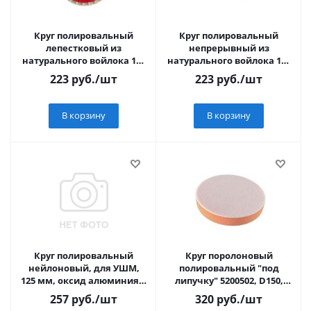
Круг полировальный
Круг полировальный
лепестковый из
непрерывный из
натурального войлока 125
натурального войлока 125
х 22,2 мм// Matrix
х 22,2 мм// Matrix
223
руб.
/шт
223
руб.
/шт
В корзину
В корзину
Круг полировальный
Круг поролоновый
нейлоновый, для УШМ,
полировальный "под
125 мм, оксид алюминия Р
липучку" 5200502, D150,
240
толщ.25 мм, средн. жестк.
257
руб.
/шт
320
руб.
/шт
Sturm!