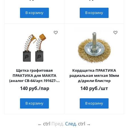
В корзину
В корзину
Щетка графитовая
Кордщетка ПРАКТИКА
ПРАКТИКА для MAKITA
радиальная мягкая 50мм
(аналог CB-64/арт.191627-8)
д/дрели блистер
с пружиной, 5x8x11 мм,
140
руб.
/пар
140
руб.
/шт
автостоп
В корзину
В корзину
←
ctrl
Пред.
След.
ctrl
→