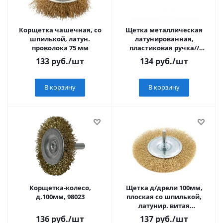
Корщетка чашечная, со
Щетка металлическая
шпилькой, латун.
латунированная,
проволока 75 мм
пластиковая ручка//
Matrix
133
руб.
/шт
134
руб.
/шт
В корзину
В корзину
Корщетка-колесо,
Щетка д/дрели 100мм,
д.100мм, 98023
плоская со шпилькой,
латунир. витая
проволока//MATRIX
136
руб.
/шт
137
руб.
/шт