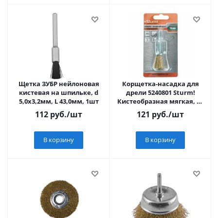
Щетка ЗУБР нейлоновая
Корщетка-насадка для
кистевая на шпильке, d
дрели 5240801 Sturm!
5,0x3,2мм, L 43,0мм, 1шт
Кистеобразная мягкая, 16
мм, хвост 6 мм,
112
руб.
/шт
121
руб.
/шт
латун.волн.
В корзину
В корзину