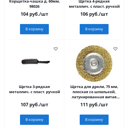
Корщетка-чашка д. 60мм,
Щетка 4-рядная
98026
металлич. с пласт. ручкой
104
руб.
/шт
106
руб.
/шт
В корзину
В корзину
Щетка 3-рядная
Щетка для дрели, 75 мм,
металлич. с пласт. ручкой
плоская со шпилькой,
латунированная витая
проволока// Matrix
107
руб.
/шт
111
руб.
/шт
В корзину
В корзину