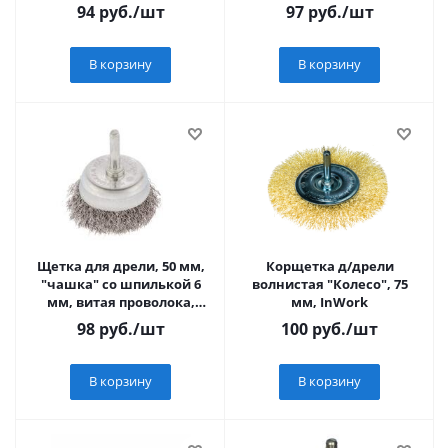
проволока // MATRIX
94
руб.
/шт
97
руб.
/шт
В корзину
В корзину
Щетка для дрели, 50 мм,
Корщетка д/дрели
"чашка" со шпилькой 6
волнистая "Колесо", 75
мм, витая проволока,
мм, InWork
0,3мм// Сибртех
98
руб.
/шт
100
руб.
/шт
В корзину
В корзину