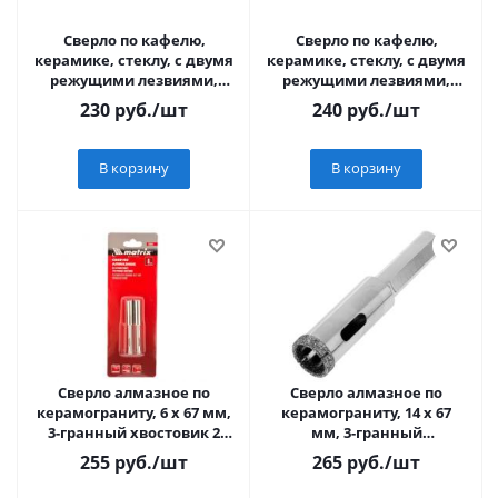
Сверло по кафелю,
Сверло по кафелю,
керамике, стеклу, с двумя
керамике, стеклу, с двумя
режущими лезвиями,
режущими лезвиями,
цилиндрический
цилиндрический
230
руб.
/шт
240
руб.
/шт
хвостовик, 6 мм, STAYE
хвостовик, 8 мм, STAYE
В корзину
В корзину
Сверло алмазное по
Сверло алмазное по
керамограниту, 6 х 67 мм,
керамограниту, 14 х 67
3-гранный хвостовик 2
мм, 3-гранный
шт.// Matrix
хвостовик// Matrix
255
руб.
/шт
265
руб.
/шт