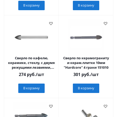
В корзину
В корзину
Сверло по кафелю,
Сверло по керамограниту
керамике, стеклу, с двумя
и керам.плитке 10мм
режущими лезвиями,
"Hardcore" 4 грани 151010
цилиндрический
274
руб.
/шт
301
руб.
/шт
хвостовик, 10 мм, STAY
В корзину
В корзину