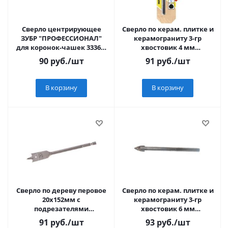
Сверло центрирующее
Сверло по керам. плитке и
ЗУБР "ПРОФЕССИОНАЛ"
керамограниту 3-гр
для коронок-чашек 33360-
хвостовик 4 мм
хх
"Hardcore" 153004
90
руб.
/шт
91
руб.
/шт
В корзину
В корзину
Сверло по дереву перовое
Сверло по керам. плитке и
20х152мм с
керамограниту 3-гр
подрезателями
хвостовик 6 мм
"Hardcore" 162015
"Hardcore" 153006
91
руб.
/шт
93
руб.
/шт