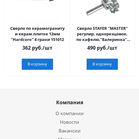
Сверло по керамограниту
Сверло STAYER "MASTER"
и керам.плитке 12мм
регулир, однорезцовое,
"Hardcore" 4 грани 151012
по кафелю,"Балеринка",
d=20-90мм, в блистере
362
руб.
/шт
490
руб.
/шт
В корзину
В корзину
Компания
О компании
Новости
Вакансии