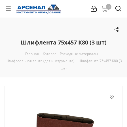
0
Шлифлента 75х457 К80 (3 шт)
Главная
-
Каталог
-
Расходные материалы
-
Шлифовальная лента (для инструмента)
-
Шлифлента 75х457 К80 (3
шт)