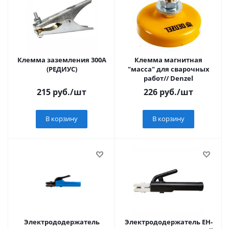
Клемма заземления 300А
Клемма магнитная
(РЕДИУС)
"масса" для сварочных
работ// Denzel
215
руб.
/шт
226
руб.
/шт
В корзину
В корзину
Электрододержатель
Электрододержатель EH-