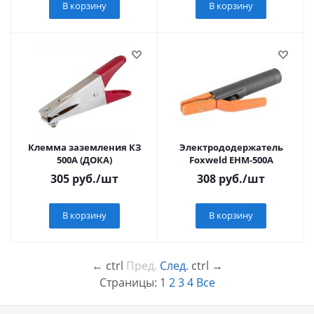
В корзину
В корзину
Клемма заземления КЗ
Электрододержатель
500А (ДОКА)
Foxweld EНМ-500А
305
руб.
/шт
308
руб.
/шт
В корзину
В корзину
←
ctrl
Пред.
След.
ctrl
→
Страницы:
1
2
3
4
Все