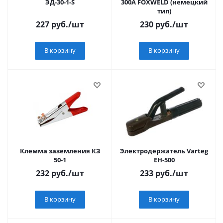
ЭД-30-1-S
300А FOXWELD (немецкий
тип)
227
руб.
/шт
230
руб.
/шт
В корзину
В корзину
Клемма заземления КЗ
Электродержатель Varteg
50-1
EH-500
232
руб.
/шт
233
руб.
/шт
В корзину
В корзину