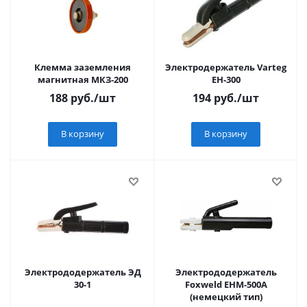
Клемма заземления
Электродержатель Varteg
магнитная МКЗ-200
EH-300
188
руб.
/шт
194
руб.
/шт
В корзину
В корзину
Электрододержатель ЭД
Электрододержатель
30-1
Foxweld EНМ-500А
(немецкий тип)