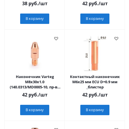
38
руб.
/шт
42
руб.
/шт
В корзину
В корзину
Наконечник Varteg
Контактный наконечник
M8х30х1.0
M6х25 мм ECU D=0.9 мм
(140.0313/MD0005-10, пр-во
_блистер
FoxWeld/КНР)
42
руб.
/шт
42
руб.
/шт
В корзину
В корзину