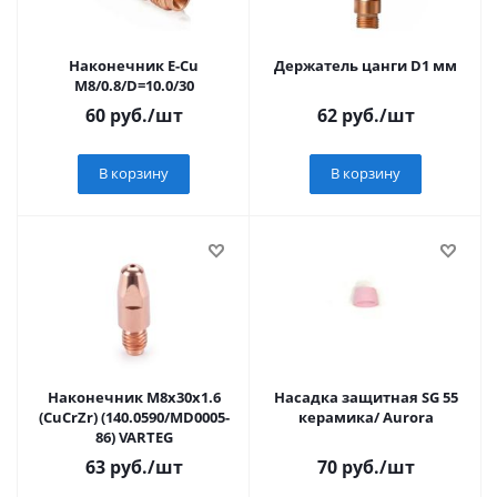
Наконечник E-Cu
Держатель цанги D1 мм
M8/0.8/D=10.0/30
60
руб.
/шт
62
руб.
/шт
В корзину
В корзину
Наконечник М8х30х1.6
Насадка защитная SG 55
(CuCrZr) (140.0590/MD0005-
керамика/ Aurora
86) VARTEG
63
руб.
/шт
70
руб.
/шт