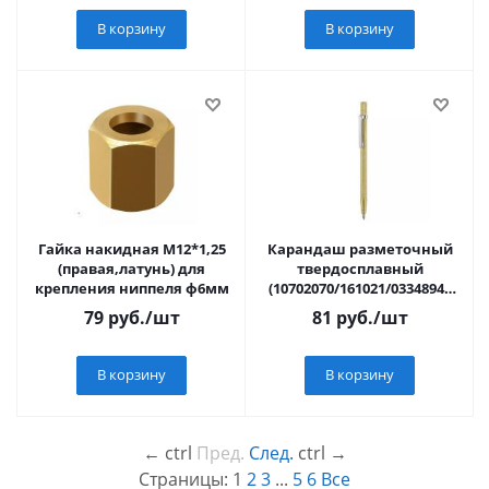
В корзину
В корзину
Гайка накидная М12*1,25
Карандаш разметочный
(правая,латунь) для
твердосплавный
крепления ниппеля ф6мм
(10702070/161021/0334894 ,
КИТАЙ)
79
руб.
/шт
81
руб.
/шт
В корзину
В корзину
←
ctrl
Пред.
След.
ctrl
→
Страницы:
1
2
3
...
5
6
Все