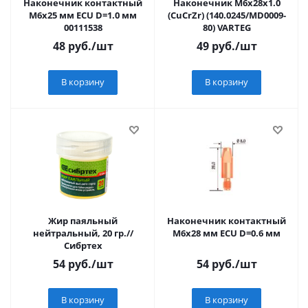
Наконечник контактный
Наконечник М6х28х1.0
М6х25 мм ECU D=1.0 мм
(CuCrZr) (140.0245/MD0009-
00111538
80) VARTEG
48
руб.
/шт
49
руб.
/шт
В корзину
В корзину
Жир паяльный
Наконечник контактный
нейтральный, 20 гр.//
М6х28 мм ECU D=0.6 мм
Сибртех
54
руб.
/шт
54
руб.
/шт
В корзину
В корзину