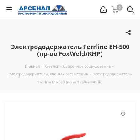
0
Электрододержатель Ferrline EH-500
(пр-во FoxWeld/КНР)
Главная
-
Каталог
-
Сварочное оборудование
-
Электрододержатели, клеммы заземления
-
Электрододержатель
Ferrline EH-500 (пр-во FoxWeld/КНР)