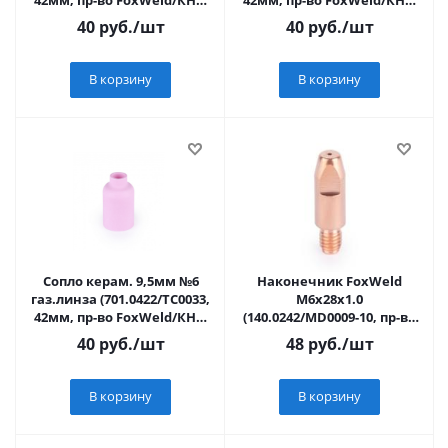
42мм, пр-во FoxWeld/КНР)
42мм, пр-во FoxWeld/КНР)
Varteg
Varteg
40
руб.
/шт
40
руб.
/шт
В корзину
В корзину
Сопло керам. 9,5мм №6
Наконечник FoxWeld
газ.линза (701.0422/TC0033,
M6х28х1.0
42мм, пр-во FoxWeld/КНР)
(140.0242/MD0009-10, пр-во
Varteg
FoxWeld/КНР)
40
руб.
/шт
48
руб.
/шт
В корзину
В корзину