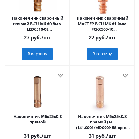
Наконечник сварочный
Наконечник сварочный
прямой E-CU М6 d0,8мм
МАСТЕР E-CU М6 d1,0мм
LED6510-08
FCK6500-10
(10228010/201024/5293463 ,
(10228010/201024/5293463 ,
27
руб.
/шт
27
руб.
/шт
КИТАЙ)
КИТАЙ)
В корзину
В корзину
Наконечник М6х25х0,8
Наконечник М6х25х0.8
прямой
прямой (AL)
(141.0001/MD0009-58,пр-во
FoxWeld/КНР)
31
руб.
/шт
31
руб.
/шт