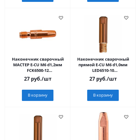
Наконечник сварочный
Наконечник сварочный
МАСТЕР E-CU М6 d1,2мм
прямой E-CU М6 d1,0мм
FCK6500-12
LED6510-10
(10228010/201024/5293463 ,
(10228010/251124/5334522 ,
27
руб.
/шт
27
руб.
/шт
КИТАЙ)
КИТАЙ)
В корзину
В корзину