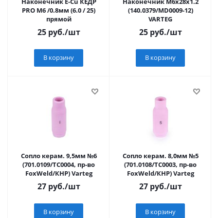
Наконечник E-Cu КЕДР
Наконечник M6х28х1.2
PRO М6 /0.8мм (6.0 / 25)
(140.0379/MD0009-12)
прямой
VARTEG
25
руб.
/шт
25
руб.
/шт
В корзину
В корзину
Сопло керам. 9,5мм №6
Сопло керам. 8,0мм №5
(701.0109/TC0004, пр-во
(701.0108/TC0003, пр-во
FoxWeld/КНР) Varteg
FoxWeld/КНР) Varteg
27
руб.
/шт
27
руб.
/шт
В корзину
В корзину