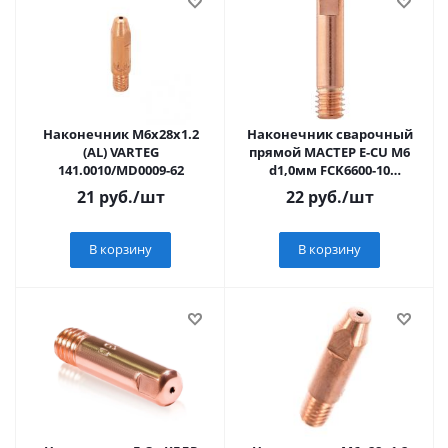
Наконечник M6х28х1.2
Наконечник сварочный
(AL) VARTEG
прямой МАСТЕР E-CU М6
141.0010/MD0009-62
d1,0мм FCK6600-10
(10228010/251124/5334522 ,
21
руб.
/шт
22
руб.
/шт
КИТАЙ)
В корзину
В корзину