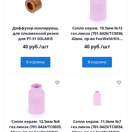
Диффузор изолирующ.
Сопло керам. 19,5мм №12
для плазменной резки
газ.линза (701.0426/ТС0036,
для PT-31 SOLARIS
42мм, пр-во FoxWeld/КНР)
Varteg
40
руб.
/шт
40
руб.
/шт
В корзину
В корзину
Сопло керам. 12,5мм №8
Сопло керам. 11,0мм №7
газ.линза (701.0424/ТС0035,
газ.линза (701.0423/ТС0034,