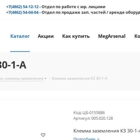
+7(4862) 54-12-12
- Отдел по работе с юр. лицами
+7(4862) 54-04-04
- Отдел по продаже зап. частей / аренде обор
Каталог
Акции
Как купить
MegArsenal
К
0-1-A
ли, клеммы заземления
-
Клемма заземления КЗ 30-1-A
Код:
ЦБ-0155886
Артикул:
005.020.128
Клемма заземления КЗ 30-1-
Подробнее