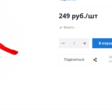
249
руб.
/шт
Много
В корз
Ц
Поделиться
о