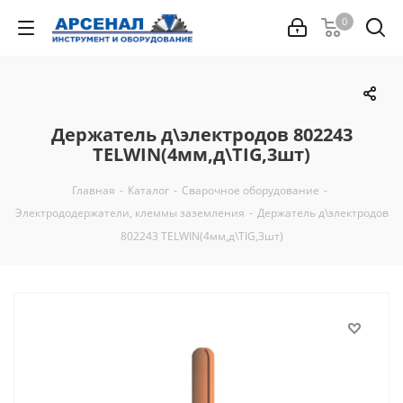
0
Держатель д\электродов 802243
TELWIN(4мм,д\TIG,3шт)
Главная
-
Каталог
-
Сварочное оборудование
-
Электрододержатели, клеммы заземления
-
Держатель д\электродов
802243 TELWIN(4мм,д\TIG,3шт)