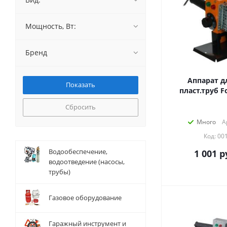
Мощность, Вт:
Бренд
Аппарат д
пласт.труб Fo
Сбросить
Много
А
Код: 00
Водообеспечение,
1 001
р
водоотведение (насосы,
трубы)
Газовое оборудование
Гаражный инструмент и