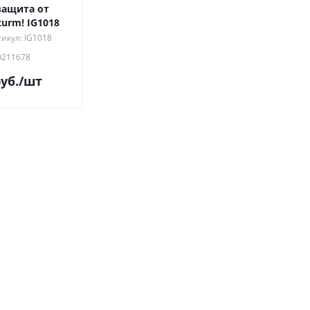
 защита от
turm! IG1018
икул: IG1018
0211678
уб.
/шт