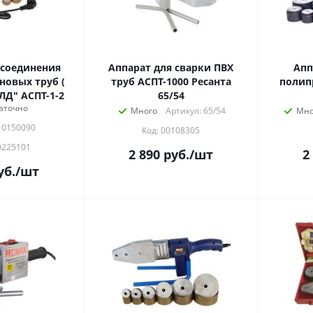
 соединения
Аппарат для сварки ПВХ
Апп
овых труб (
труб АСПТ-1000 Ресанта
полип
ЛД" АСПТ-1-2
65/54
аточно
Много
Артикул: 65/54
Мно
10150090
Код: 00108305
0225101
2 890
руб.
/шт
2
уб.
/шт