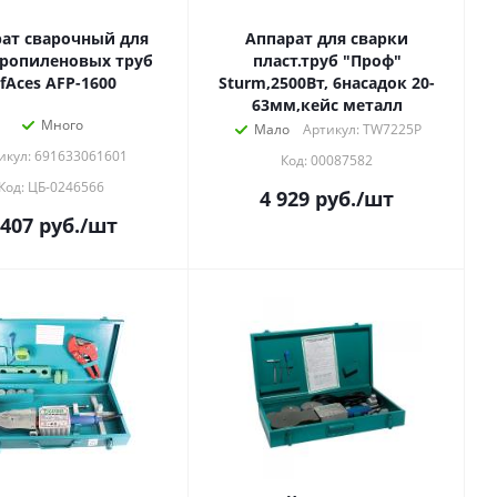
ат сварочный для
Аппарат для сварки
ропиленовых труб
пласт.труб "Проф"
ifAces AFP-1600
Sturm,2500Вт, 6насадок 20-
63мм,кейс металл
Много
Мало
Артикул: TW7225P
икул: 691633061601
Код: 00087582
Код: ЦБ-0246566
4 929
руб.
/шт
 407
руб.
/шт