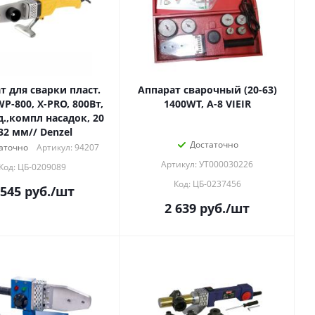
т для сварки пласт.
Аппарат сварочный (20-63)
P-800, Х-PRO, 800Вт,
1400WT, А-8 VIEIR
д.,компл насадок, 20
 32 мм// Denzel
Достаточно
аточно
Артикул: 94207
Артикул: УТ000030226
Код: ЦБ-0209089
Код: ЦБ-0237456
 545
руб.
/шт
2 639
руб.
/шт