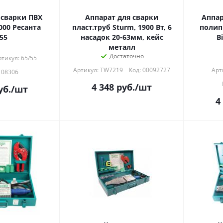
 сварки ПВХ
Аппарат для сварки
Аппар
000 Ресанта
пласт.труб Sturm, 1900 Вт, 6
полип
55
насадок 20-63мм, кейс
B
металл
Достаточно
тикул: 65/55
Артикул: TW7219
Код: 00092727
Арт
108306
4 348
руб.
/шт
уб.
/шт
4