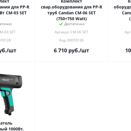
лект
Комплект
К
ания для PP-R
свар.оборудования для PP-R
оборудо
Вт CM-03 SET
труб Candan CM-06 SET
Can
(750+750 Watt)
аточно
Достаточно
CM-03 SET
Артикул: CM-06 SET
Арт
070128
Код: 00070130
уб.
/шт
6 710
руб.
/шт
10
атель
ый 1000Вт,