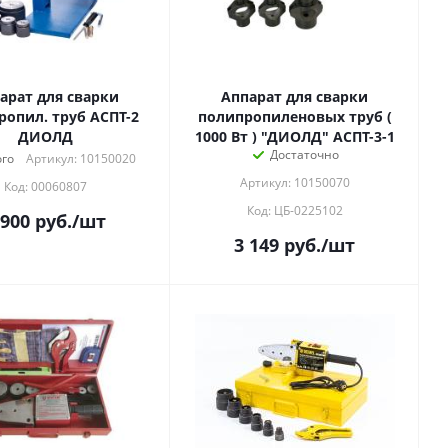
арат для сварки
Аппарат для сварки
ропил. труб АСПТ-2
полипропиленовых труб (
ДИОЛД
1000 Вт ) "ДИОЛД" АСПТ-3-1
Достаточно
го
Артикул: 10150020
Артикул: 10150070
Код: 00060807
Код: ЦБ-0225102
 900
руб.
/шт
3 149
руб.
/шт