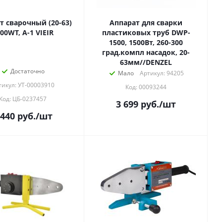
т сварочный (20-63)
Аппарат для сварки
00WT, А-1 VIEIR
пластиковых труб DWP-
1500, 1500Вт, 260-300
град.компл насадок, 20-
63мм//DENZEL
Достаточно
Мало
Артикул: 94205
тикул: УТ-00003910
Код: 00093244
Код: ЦБ-0237457
3 699
руб.
/шт
 440
руб.
/шт