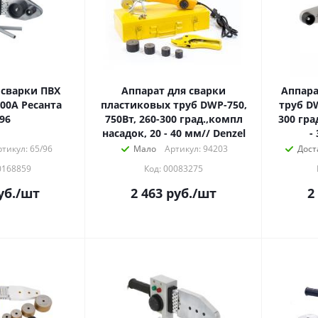
 сварки ПВХ
Аппарат для сварки
Аппара
00А Ресанта
пластиковых труб DWP-750,
труб DW
96
750Вт, 260-300 град.,компл
300 гра
насадок, 20 - 40 мм// Denzel
-
тикул: 65/96
Мало
Артикул: 94203
Дост
0168859
Код: 00083275
уб.
/шт
2 463
руб.
/шт
2