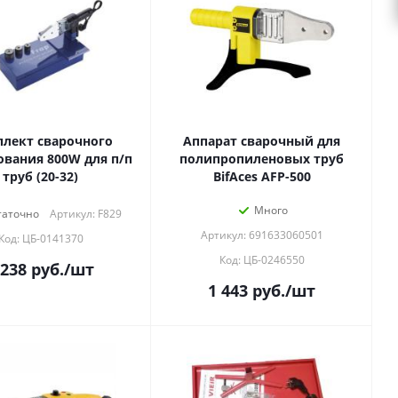
лект сварочного
Аппарат сварочный для
ования 800W для п/п
полипропиленовых труб
труб (20-32)
BifAces AFP-500
Много
таточно
Артикул: F829
Артикул: 691633060501
Код: ЦБ-0141370
Код: ЦБ-0246550
 238
руб.
/шт
1 443
руб.
/шт