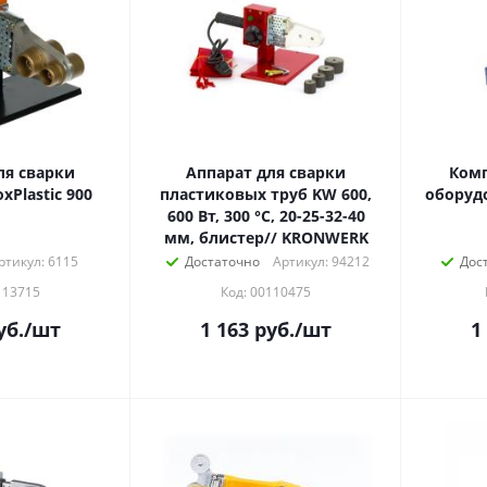
ля сварки
Аппарат для сварки
Комп
xPlastic 900
пластиковых труб KW 600,
оборуд
600 Вт, 300 °C, 20-25-32-40
мм, блистер// KRONWERK
ртикул: 6115
Достаточно
Артикул: 94212
Дос
113715
Код: 00110475
уб.
/шт
1 163
руб.
/шт
1