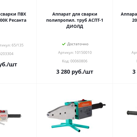
 сварки ПВХ
Аппарат для сварки
Аппара
00К Ресанта
полипропил. труб АСПТ-1
20
ДИОЛД
Достаточно
тикул: 65/135
Артикул: 10150010
Ар
0203304
Код: 00060806
уб.
/шт
3 280
руб.
/шт
3