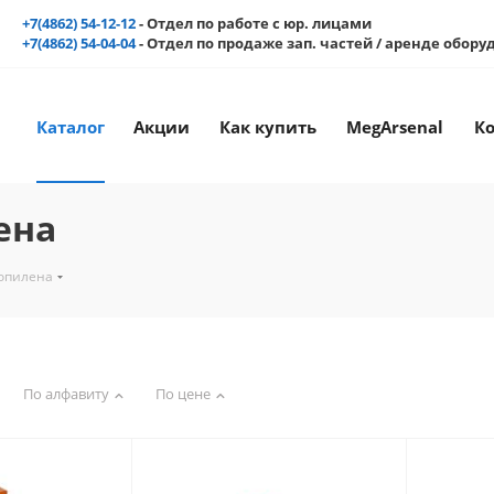
+7(4862) 54-12-12
- Отдел по работе с юр. лицами
+7(4862) 54-04-04
- Отдел по продаже зап. частей / аренде обор
Каталог
Акции
Как купить
MegArsenal
К
ена
ропилена
По алфавиту
По цене