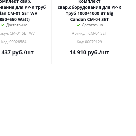
омплект свар.
Комплект
вания для PP-R труб
свар.оборудования для PP-R
dan CM-01 SET WV
труб 1000+1000 Вт Big
(850+650 Watt)
Candan CM-04 SET
Достаточно
Достаточно
икул: CM-01 SET WV
Артикул: CM-04 SET
Код: 00028584
Код: 00070129
 437
руб.
/шт
14 910
руб.
/шт