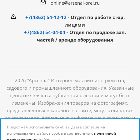
online@arsenal-orel.ru
+7(4862) 54-12-12
- Отдел по работе с юр.
лицами
+7(4862) 54-04-04
- Отдел по продаже зап.
частей / аренде оборудования
2026 "Арсенал" Интернет-магазин инструмента,
садового и промышленного оборудования. Указанные
цены не являются публичной офертой и могут быть
изменены. Изображения товаров на фотографиях,
представленных в каталоге на сайте, могут отличаться
от оригиналов. Актуальную информацию о стоимости и
наличии товаров можно получить у наших
Продолжая использовать сайт, вы даете согласие на
менеджеров
использование файлов cookie в соотвествии с
политикой
использования
файлов cookie.