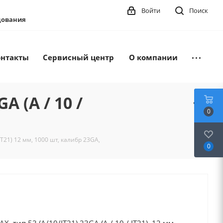
Войти
Поиск
удования
онтакты
Сервисный центр
О компании
A (A / 10 /
0
 JT21) 12 мм, 1000 шт, калибр 23GA,
0