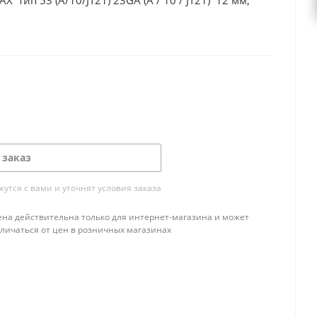
X тип 53 (A/10/JT21) 23GA (A / 10 / JT21) 12 мм,
 заказ
тся с вами и уточнят условия заказа
ена действительна только для интернет-магазина и может
тличаться от цен в розничных магазинах