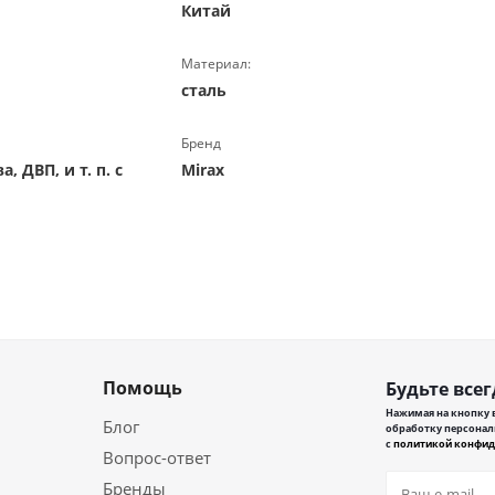
Китай
Материал:
сталь
Бренд
 ДВП, и т. п. с
Mirax
Помощь
Будьте всег
Нажимая на кнопку в
Блог
обработку персонал
с
политикой конфид
Вопрос-ответ
Бренды