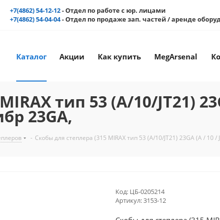
+7(4862) 54-12-12
- Отдел по работе с юр. лицами
+7(4862) 54-04-04
- Отдел по продаже зап. частей / аренде обор
Каталог
Акции
Как купить
MegArsenal
К
IRAX тип 53 (A/10/JT21) 23G
ибр 23GA,
еплеров
-
Скобы для степлера (315 MIRAX тип 53 (A/10/JT21) 23GA (A / 10 /
Код:
ЦБ-0205214
Артикул:
3153-12