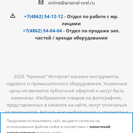
online@arsenal-orel.ru
+7(4862) 54-12-12
- Отдел по работе с юр.
лицами
+7(4862) 54-04-04
- Отдел по продаже зап.
частей / аренде оборудования
2026 "Арсенал" Интернет-магазин инструмента,
садового и промышленного оборудования. Указанные
цены не являются публичной офертой и могут быть
изменены. Изображения товаров на фотографиях,
представленных в каталоге на сайте, могут отличаться
от оригиналов. Актуальную информацию о стоимости и
наличии товаров можно получить у наших
Продолжая использовать сайт, вы даете согласие на
менеджеров
использование файлов cookie в соотвествии с
политикой
использования
файлов cookie.