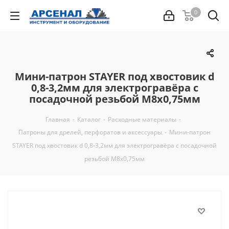
0
Мини-патрон STAYER под хвостовик d
0,8-3,2мм для электрогравёра с
посадочной резьбой М8х0,75мм
Главная
-
Каталог
-
Расходные материалы
-
Патроны для дрелей, перфоратов и аксессуары
-
Мини-патрон
STAYER под хвостовик d 0,8-3,2мм для электрогравёра с посадочной
резьбой М8х0,75мм