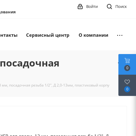
Войти
Поиск
удования
онтакты
Сервисный центр
О компании
 посадочная
0
мм, посадочная резьба 1/2", Д 2,0-13мм, пластиковый корпу
0