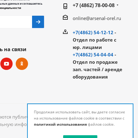
ьных данных и соглашаетесь
+7 (4862) 78-00-08
енциальности
online@arsenal-orel.ru
+7(4862) 54-12-12
-
Отдел по работе с
юр. лицами
ь на связи
+7(4862) 54-04-04
-
Отдел по продаже
зап. частей / аренде
оборудования
Продолжая использовать сайт, вы даете согласие
яются публичной офертой и могут быть изменены.
на использование файлов cookie в соотвествии с
уальную информацию о стоимости и наличии товаров
политикой использования
файлов cookie.