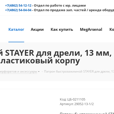
+7(4862) 54-12-12
- Отдел по работе с юр. лицами
+7(4862) 54-04-04
- Отдел по продаже зап. частей / аренде обор
Каталог
Акции
Как купить
MegArsenal
К
STAYER для дрели, 13 мм,
, пластиковый корпу
перфоратов и аксессуары
-
Патрон быстрозажимной STAYER для дрели, 13 
Код:
ЦБ-0211105
Артикул:
29052-13-1/2