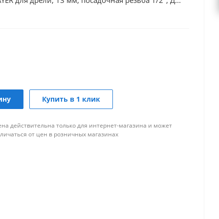
R для дрели, 13 мм, посадочная резьба 1/2", Д...
ину
Купить в 1 клик
ена действительна только для интернет-магазина и может
тличаться от цен в розничных магазинах