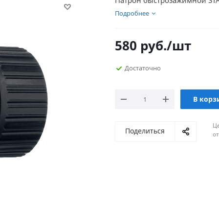
Патрон быстрозажимной STAYE
Подробнее
580
руб.
/шт
Достаточно
В корз
Ц
Поделиться
о