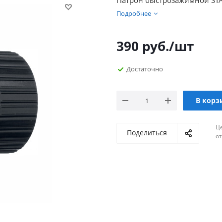
Патрон быстрозажимной STAYE
Подробнее
390
руб.
/шт
Достаточно
В корз
Ц
Поделиться
о