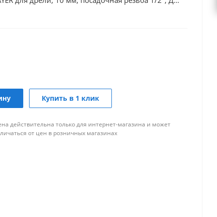
R для дрели, 10 мм, посадочная резьба 1/2", Д...
ину
Купить в 1 клик
ена действительна только для интернет-магазина и может
тличаться от цен в розничных магазинах