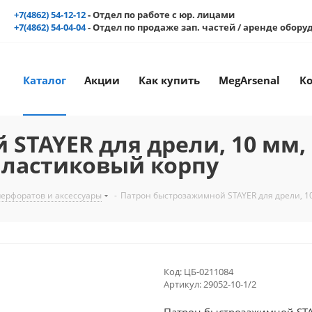
+7(4862) 54-12-12
- Отдел по работе с юр. лицами
+7(4862) 54-04-04
- Отдел по продаже зап. частей / аренде обор
Каталог
Акции
Как купить
MegArsenal
К
STAYER для дрели, 10 мм,
, пластиковый корпу
перфоратов и аксессуары
-
Патрон быстрозажимной STAYER для дрели, 10 
Код:
ЦБ-0211084
Артикул:
29052-10-1/2