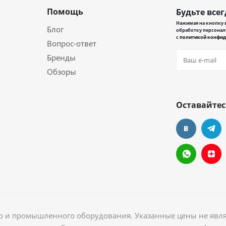
Помощь
Будьте всег
Нажимая на кнопку в
Блог
обработку персонал
с
политикой конфид
Вопрос-ответ
Бренды
Обзоры
Оставайтес
ого и промышленного оборудования. Указанные цены не явл