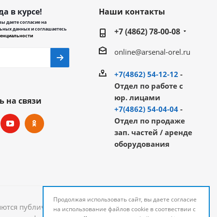
да в курсе!
Наши контакты
ы даете согласие на
ьных данных и соглашаетесь
+7 (4862) 78-00-08
енциальности
online@arsenal-orel.ru
+7(4862) 54-12-12
-
Отдел по работе с
юр. лицами
ь на связи
+7(4862) 54-04-04
-
Отдел по продаже
зап. частей / аренде
оборудования
Продолжая использовать сайт, вы даете согласие
яются публичной офертой и могут быть изменены.
на использование файлов cookie в соотвествии с