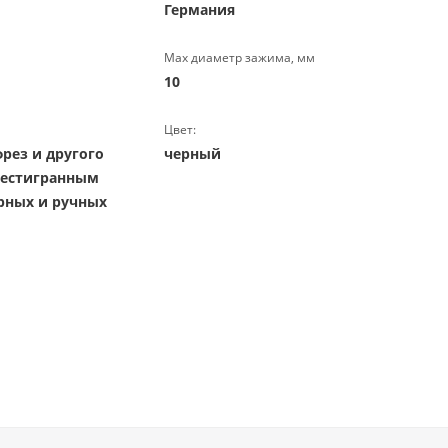
Германия
Max диаметр зажима, мм
10
Цвет:
рез и другого
черный
шестигранным
орных и ручных