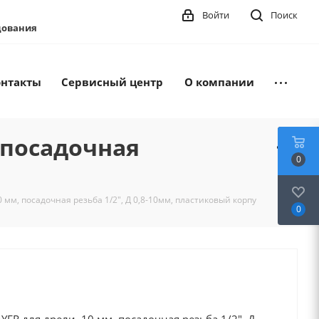
Войти
Поиск
удования
онтакты
Сервисный центр
О компании
 посадочная
0
мм, посадочная резьба 1/2", Д 0,8-10мм, пластиковый корпу
0