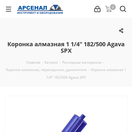
0
Коронка алмазная 1 1/4" 182/500 Agava
SPX
Главная
-
Каталог
-
Расходные материалы
-
Коронки алмазные, переходники, удлинители
-
Коронка алмазная 1
1/4" 182/500 Agava SPX