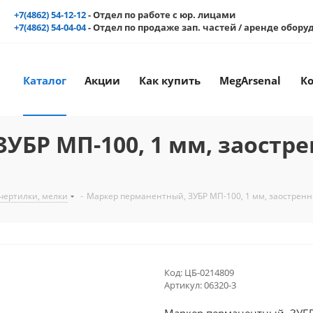
+7(4862) 54-12-12
- Отдел по работе с юр. лицами
+7(4862) 54-04-04
- Отдел по продаже зап. частей / аренде обор
Каталог
Акции
Как купить
MegArsenal
К
УБР МП-100, 1 мм, заостр
чертилки, мелки
-
Маркер перманентный, ЗУБР МП-100, 1 мм, заострен
Код:
ЦБ-0214809
Артикул:
06320-3