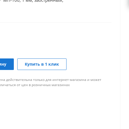
 МП-100, 1 мм, заостренный,
ину
Купить в 1 клик
ена действительна только для интернет-магазина и может
тличаться от цен в розничных магазинах