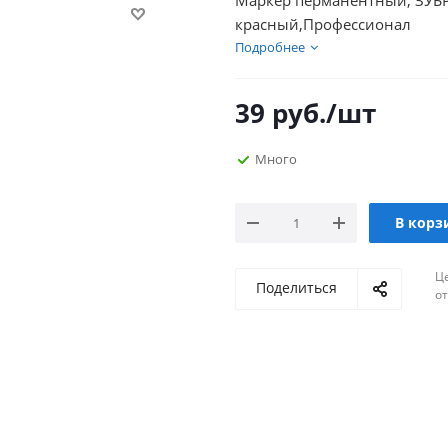
Маркер перманентный, ЗУБР
красный,Профессионал
Подробнее
39
руб.
/шт
Много
В корз
Ц
Поделиться
о