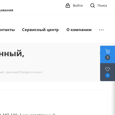
Войти
Поиск
удования
онтакты
Сервисный центр
О компании
енный,
0
ный, красный,Профессионал
0