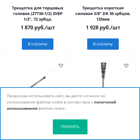
Трещотка для торцовых
Трещотка короткая
головок (27730-1/2) ЗУБР
силовая 3/8" DR 36 зубцов,
1/2", 72 зубца,
135мм
1 870
руб.
/шт
1 928
руб.
/шт
В корзину
В корзину
Продолжая использовать сайт, вы даете согласие на
использование файлов cookie в соотвествии с
политикой
Вороток шарнирный
Ключ трещотка 1/2, 72
использования
файлов cookie.
"гибкая рукоятка" 1/2" DR,
зуба, с быстрым сбросом.
375мм
шарнирная СrV // Stels
1 989
руб.
/шт
2 017
руб.
/шт
ПРИНЯТЬ