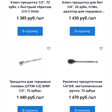
Ключ-трещотка 1/2", 72
Ключ-трещотка для бит
зуба, с быстрым сбросом,
1/4", 52 зуба, CrMo,
CrV // Stels
адаптер для торцевых
головок// Denzel
1 385
руб.
/шт
1 430
руб.
/шт
В корзину
В корзину
Трещотка для торцовых
Рукоятка трещоточная
головок (27739-1/2) ЗУБР
1/4"DR, металлическая
1/2", 72 зубца,
ручка, 72 зубца
1 440
руб.
/шт
1 470
руб.
/шт
В корзину
В корзину