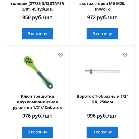
головок (27785-3/8) STAYER
экстракторов М6-М20,
3/8", 45 зубцов,
InWork
950
руб.
/шт
972
руб.
/шт
В корзину
В корзину
Ключ трещотка
Вороток Т-образный 1/2"
двухкомпонентная
DR, 250мм
рукоятка 1/2"// Сибртех
976
руб.
/шт
996
руб.
/шт
В корзину
В корзину