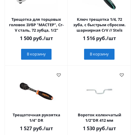
Трещотка для торцовых
Ключ трещотка 1/4, 72
головок ЗУБР "МАСТЕР", Сr-
зуба, с быстрым сбросом.
V сталь, 72 зубца, 1/2"
шарнирная СrV // Stels
1 500
руб.
/шт
1 516
руб.
/шт
В корзину
В корзину
Трещоточная рукоятка
Вороток коленчатый
1/4" DR
1/2"DR 412 мм
1 527
руб.
/шт
1 530
руб.
/шт