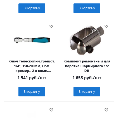
В корзину
В корзину
Ключ телескопич.трещот.
Комплект ремонтный для
1/4", 150-200мм, Cr-V,
воротка шарнирного 1/2
хромир., 2-х комп.
DR
рукоятка // Gross
1 541
руб.
/шт
1 658
руб.
/шт
В корзину
В корзину