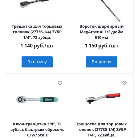
Трещотка для торцовых
Вороток шарнирный
головок (27736-1/4) ЗУБР
MegArsenal 1/2 дюйм
1/4", 72 зубца,
610мм
1 140
руб.
/шт
1 150
руб.
/шт
В корзину
В корзину
Ключ-трещотка 3/8", 72
Трещотка для торцовых
зуба, с быстрым сбросом,
головок (27730-1/4) ЗУБР
CrV// Stels
1/4", 72 зубца,