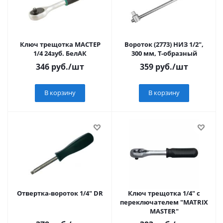
Ключ трещотка МАСТЕР
Вороток (2773) НИЗ 1/2",
1/4 24зуб. БелАК
300 мм, Т-образный
346
руб.
/шт
359
руб.
/шт
В корзину
В корзину
Отвертка-вороток 1/4" DR
Ключ трещотка 1/4" с
переключателем "MATRIX
MASTER"