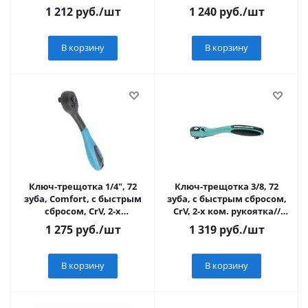
1 212
руб.
/шт
1 240
руб.
/шт
В корзину
В корзину
Ключ-трещотка 1/4", 72
Ключ-трещотка 3/8, 72
зуба, Comfort, с быстрым
зуба, с быстрым сбросом,
сбросом, CrV, 2-х
CrV, 2-х ком. рукоятка//
комп.рукоятка GROSS
Stels
1 275
руб.
/шт
1 319
руб.
/шт
В корзину
В корзину