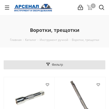
0
Воротки, трещотки
Главная
-
Каталог
-
Инструмент ручной
-
Воротки, трещотки
Фильтр