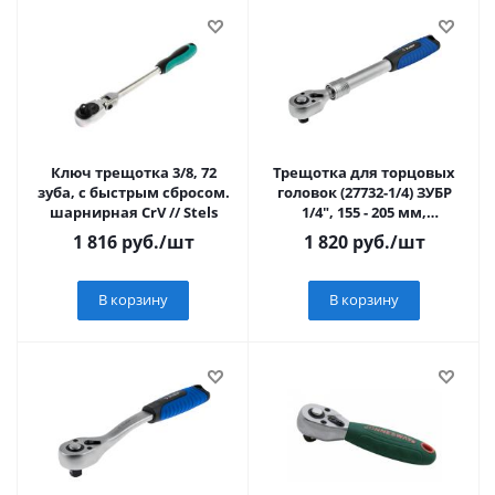
Ключ трещотка 3/8, 72
Трещотка для торцовых
зуба, с быстрым сбросом.
головок (27732-1/4) ЗУБР
шарнирная СrV // Stels
1/4", 155 - 205 мм,
телескопическая
1 816
руб.
/шт
1 820
руб.
/шт
В корзину
В корзину