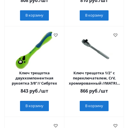
808
руб.
/шт
810
руб.
/шт
В корзину
В корзину
Ключ трещотка
Ключ трещотка 1/2" с
двухкомпонентная
переключателем, CrV,
рукоятка 3/8"// Сибртех
хромированный //MATRIX
MASTER
843
руб.
/шт
866
руб.
/шт
В корзину
В корзину