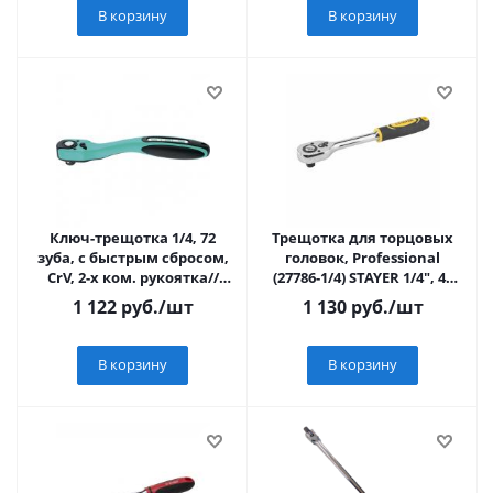
В корзину
В корзину
Ключ-трещотка 1/4, 72
Трещотка для торцовых
зуба, с быстрым сбросом,
головок, Professional
CrV, 2-х ком. рукоятка//
(27786-1/4) STAYER 1/4", 45
Stels
зубцов,
1 122
руб.
/шт
1 130
руб.
/шт
В корзину
В корзину