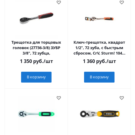
Трещотка для торцовых
Ключ-трещотка, квадрат
головок (27736-3/8) ЗУБР
1/2", 72 зуба, с быстрым
3/8", 72 зубца,
сбросом, CrV, Sturm! 1045-
17-R1/2
1 350
руб.
/шт
1 360
руб.
/шт
В корзину
В корзину