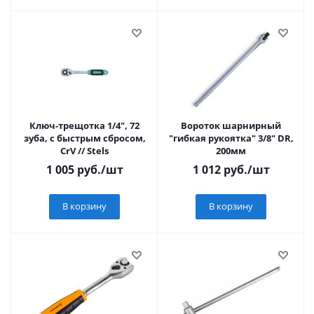
Ключ-трещотка 1/4", 72
Вороток шарнирный
зуба, с быстрым сбросом,
"гибкая рукоятка" 3/8" DR,
CrV // Stels
200мм
1 005
руб.
/шт
1 012
руб.
/шт
В корзину
В корзину