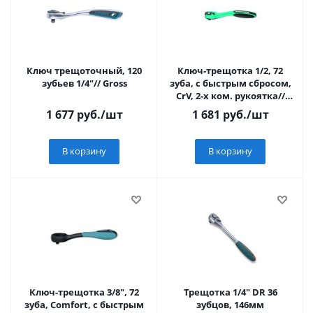
Ключ трещоточный, 120
Ключ-трещотка 1/2, 72
зубьев 1/4"// Gross
зуба, с быстрым сбросом,
CrV, 2-х ком. рукоятка//
Stels
1 677
руб.
/шт
1 681
руб.
/шт
В корзину
В корзину
Ключ-трещотка 3/8", 72
Трещотка 1/4" DR 36
зуба, Comfort, с быстрым
зубцов, 146мм