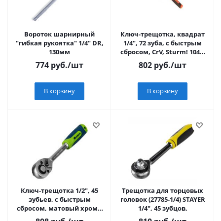
Вороток шарнирный
Ключ-трещотка, квадрат
"гибкая рукоятка" 1/4" DR,
1/4", 72 зуба, с быстрым
130мм
сбросом, CrV, Sturm! 1045-
17-R1/4
774
руб.
/шт
802
руб.
/шт
В корзину
В корзину
Ключ-трещотка 1/2", 45
Трещотка для торцовых
зубьев, с быстрым
головок (27785-1/4) STAYER
сбросом, матовый хром//
1/4", 45 зубцов,
Сибртех