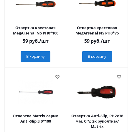
Отвертка крестовая
Отвертка крестовая
MegArsenal NS РН0*100
MegArsenal NS РН0*75
59
руб.
/шт
59
руб.
/шт
В корзину
В корзину
Отвертка Matrix серии
Отвертка Anti-Slip, PH2х38
Anti-Slip 3,0*100
мм, CrV, 2к рукоятка//
Matrix