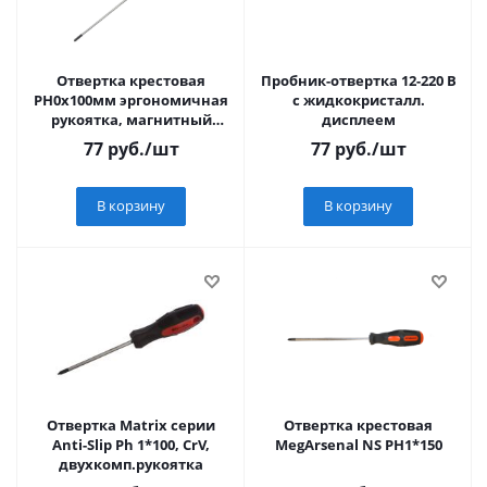
Отвертка крестовая
Пробник-отвертка 12-220 В
PH0x100мм эргономичная
с жидкокристалл.
рукоятка, магнитный
дисплеем
наконечник,Sturm! 1040-
77
руб.
/шт
77
руб.
/шт
03-PH0-100
В корзину
В корзину
Отвертка Matrix серии
Отвертка крестовая
Anti-Slip Ph 1*100, CrV,
MegArsenal NS РН1*150
двухкомп.рукоятка