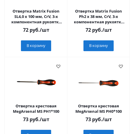
Отвертка Matrix Fusion
Отвертка Matrix Fusion
SL4,0 х 100 мм, CrV, 3-х
Ph2 х 38 мм, CrV, 3-х
компонентная рукоятка
компонентная рукоятка
anti slip
anti slip
72
руб.
/шт
72
руб.
/шт
В корзину
В корзину
Отвертка крестовая
Отвертка крестовая
MegArsenal МS РН1*100
MegArsenal МS РН0*100
73
руб.
/шт
73
руб.
/шт