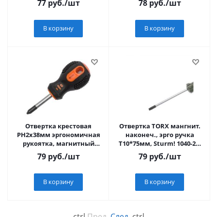
77
руб.
/шт
78
руб.
/шт
В корзину
В корзину
Отвертка крестовая
Отвертка TORX мангнит.
PH2x38мм эргономичная
наконеч., эрго ручка
рукоятка, магнитный
T10*75мм, Sturm! 1040-22-
наконечник,Sturm! 1040-
T10-75
79
руб.
/шт
79
руб.
/шт
03-PH2-38
В корзину
В корзину
←
ctrl
Пред.
След.
ctrl
→