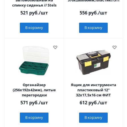
автомобильный на
370х280х60мм,пластик//STELS
спинку сиденья // Stels
521
руб.
/шт
556
руб.
/шт
В корзину
В корзину
Органайзер
Ящик для инструмента
(256х192х42мм), литые
пластиковый 12"
перегородки
32х17,5х16 см ФИТ
571
руб.
/шт
612
руб.
/шт
В корзину
В корзину