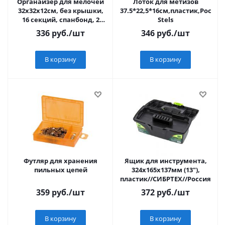
Органайзер для мелочей
Лоток для метизов
32х32х12см, без крышки,
37.5*22,5*16см,пластик,Росия
16 секций, спанбонд, 2
Stels
дизайна VETTA Санремо
336
руб.
/шт
346
руб.
/шт
В корзину
В корзину
Футляр для хранения
Ящик для инструмента,
пильных цепей
324х165х137мм (13"),
пластик//СИБРТЕХ//Россия
359
руб.
/шт
372
руб.
/шт
В корзину
В корзину