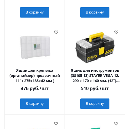
В корзину
В корзину
Ящик для крепежа
Ящик для инструментов
(органайзер) прозрачный
(38105-13) STAYER VEGA-12,
11" ( 275х185х42 мм )
290 x 170 x 140 мм, (12"),
пластиковый
476
руб.
/шт
510
руб.
/шт
В корзину
В корзину