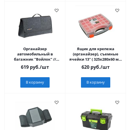
Органайзер
Ящик для крепежа
автомобильный в
(органайзер), съемные
багажник "Войлок" //
ячейки 13" ( 325х280х60 мм
STELS
)
619
руб.
/шт
620
руб.
/шт
В корзину
В корзину