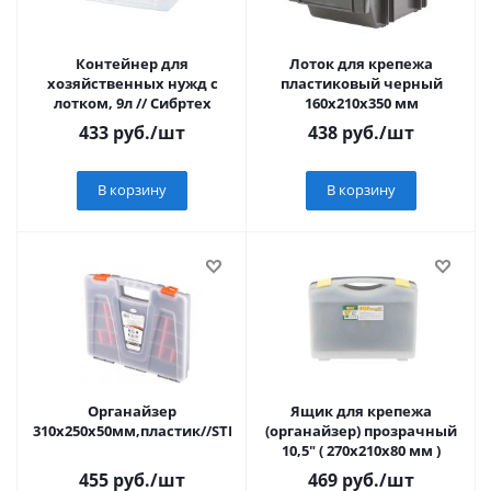
Контейнер для
Лоток для крепежа
хозяйственных нужд с
пластиковый черный
лотком, 9л // Сибртех
160х210х350 мм
433
руб.
/шт
438
руб.
/шт
В корзину
В корзину
Органайзер
Ящик для крепежа
310х250х50мм,пластик//STELS
(органайзер) прозрачный
10,5" ( 270х210х80 мм )
455
руб.
/шт
469
руб.
/шт