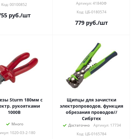
Артикул: 41840Ф
Код: 00100852
Код: ЦБ-0180574
755
руб.
/шт
779
руб.
/шт
езы Sturm 180мм с
Щипцы для зачистки
ектр. рукоятками
электропроводов, функция
1000В
обрезания проводов//
Сибртех
Много
Достаточно
Артикул: 17734
икул: 1020-03-2-180
Код: ЦБ-0165784