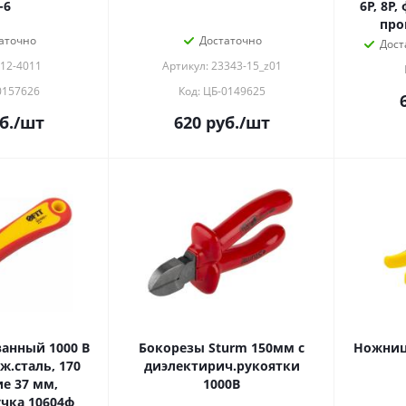
-6
6P, 8P
про
аточно
Достаточно
Дост
 12-4011
Артикул: 23343-15_z01
0157626
Код: ЦБ-0149625
б.
/шт
620
руб.
/шт
анный 1000 В
Бокорезы Sturm 150мм с
Ножниц
ж.сталь, 170
диэлектирич.рукоятки
е 37 мм,
1000В
чка 10604ф