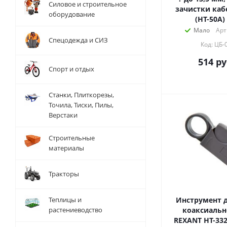
Силовое и строительное
зачистки кабе
оборудование
(HT-50A)
Мало
Арт
Спецодежда и СИЗ
Код: ЦБ-
514
ру
Спорт и отдых
Станки, Плиткорезы,
Точила, Тиски, Пилы,
Верстаки
Строительные
материалы
Тракторы
Теплицы и
Инструмент д
растениеводство
коаксиальн
REXANT HT-332 