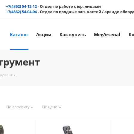
+7(4862) 54-12-12
- Отдел по работе с юр. лицами
+7(4862) 54-04-04
- Отдел по продаже зап. частей / аренде обор
Каталог
Акции
Как купить
MegArsenal
К
трумент
румент
По алфавиту
По цене