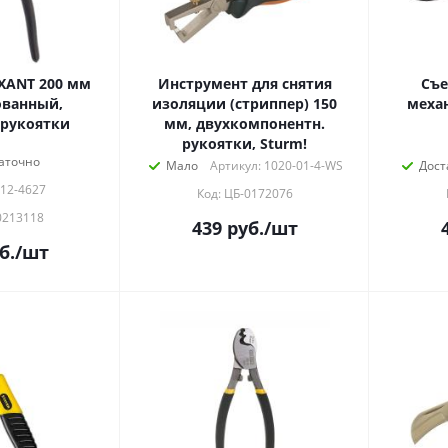
XANT 200 мм
Инструмент для снятия
Съ
ванный,
изоляции (стриппер) 150
меха
рукоятки
мм, двухкомпонентн.
рукоятки, Sturm!
аточно
Мало
Артикул: 1020-01-4-WS
Дост
 12-4627
Код: ЦБ-0172076
0213118
439
руб.
/шт
б.
/шт