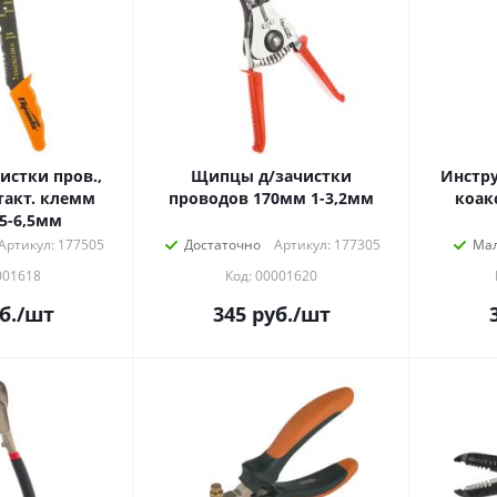
стки пров.,
Щипцы д/зачистки
Инстру
акт. клемм
проводов 170мм 1-3,2мм
коак
5-6,5мм
Артикул: 177505
Достаточно
Артикул: 177305
Ма
001618
Код: 00001620
б.
/шт
345
руб.
/шт