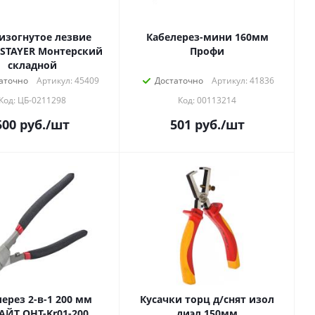
изогнутое лезвие
Кабелерез-мини 160мм
ER Монтерский
Профи
складной
аточно
Артикул: 45409
Достаточно
Артикул: 41836
Код: ЦБ-0211298
Код: 00113214
500
руб.
/шт
501
руб.
/шт
ерез 2-в-1 200 мм
Кусачки торц д/снят изол
ЙТ OHT-Kr01-200
диэл 150мм