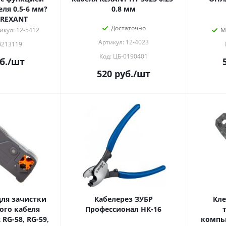
ля 0,5-6 мм?
0.8 мм
 REXANT
Достаточно
икул: 12-5412
М
Артикул: 12-4023
0213119
Код: ЦБ-0190401
б.
/шт
520
руб.
/шт
ля зачистки
Кабелерез ЗУБР
Кл
ого кабеля
Профессионал НК-16
RG-58, RG-59,
компь