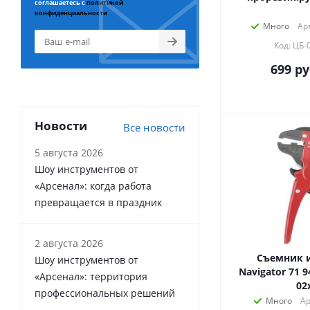
соглашаетесь с
политикой
конфиденциальности
Много
Ар
Код: ЦБ-
699
ру
Новости
Все новости
5 августа 2026
Шоу инструментов от
«Арсенал»: когда работа
превращается в праздник
2 августа 2026
Съемник 
Шоу инструментов от
Navigator 71 
«Арсенал»: территория
02
профессиональных решений
Много
Ар