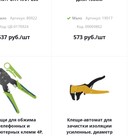
ало
Артикул: 80922
Мало
Артикул: 19017
Код: ЦБ-0170924
Код: 00069862
537
руб.
/шт
573
руб.
/шт
ещи для обжима
Клещи-автомат для
телефонных и
зачистки изоляции
ютерных клемм 4P,
усиленные, диаметр