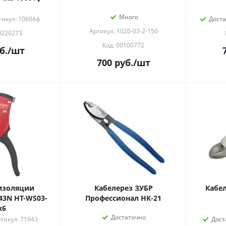
Много
тикул: 10604ф
Дост
Артикул: 1020-03-2-150
0220273
Код: 00100772
б.
/шт
700
руб.
/шт
изоляции
Кабелерез ЗУБР
Кабе
943N HT-WS03-
Профессионал НК-21
х6
Достаточно
тикул: 71943
Дост