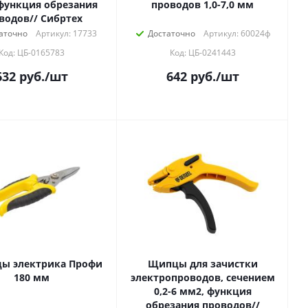
, функция обрезания
проводов 1,0-7,0 мм
водов// Сибртех
аточно
Артикул: 17733
Достаточно
Артикул: 60024ф
Код: ЦБ-0165783
Код: ЦБ-0241443
632
руб.
/шт
642
руб.
/шт
ы электрика Профи
Щипцы для зачистки
180 мм
электропроводов, сечением
0,2-6 мм2, функция
обрезания проводов//