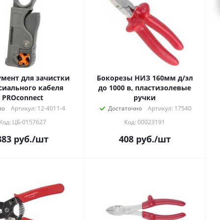
мент для зачистки
Бокорезы НИЗ 160мм д/эл
сиального кабеля
до 1000 в, пластизолевые
PROconnect
ручки
ло
Артикул: 12-4011-4
Достаточно
Артикул: 17540
Код: ЦБ-0157627
Код: 00023191
383
руб.
/шт
408
руб.
/шт