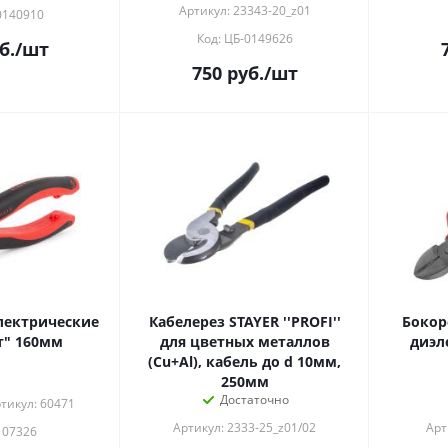
Артикул: 23343-20_z01
0140910
Код: ЦБ-0149626
б.
/шт
750
руб.
/шт
лектрические
Кабелерез STAYER ''PROFI''
Бокор
т" 160мм
для цветных металлов
диэл
(Cu+Al), кабель до d 10мм,
250мм
Достаточно
тикул: 60471
Артикул: 2333-25_z01/02
Арт
107326