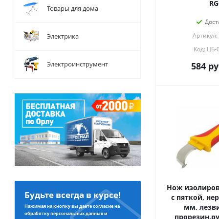
RG
Товары для дома
Дост
Артикул:
Электрика
Код: ЦБ-
Электроинструмент
584
ру
Нож изолиров
Будьте всегда в курсе!
с пяткой, нер
мм, лезви
Нажимая на кнопку вы даете согласие на
обработку персональных данных и
прорезин.ру