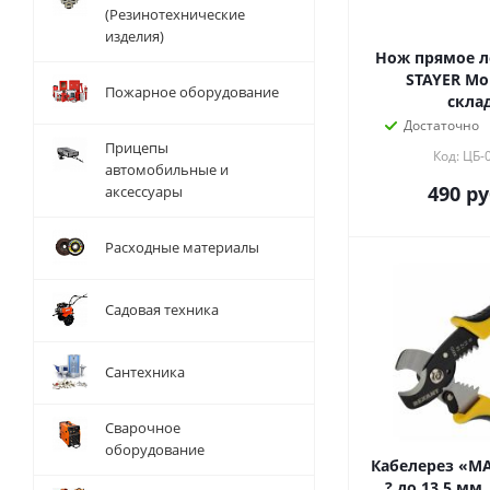
(Резинотехнические
изделия)
Нож прямое ле
STAYER Монтерский
Пожарное оборудование
скла
Достаточно
Прицепы
Код: ЦБ-
автомобильные и
490
ру
аксессуары
Расходные материалы
Садовая техника
Сантехника
Сварочное
оборудование
Кабелерез «МА
? до 13,5 мм