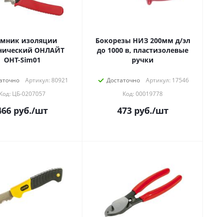
емник изоляции
Бокорезы НИЗ 200мм д/эл
нический ОНЛАЙТ
до 1000 в, пластизолевые
OHT-Sim01
ручки
аточно
Артикул: 80921
Достаточно
Артикул: 17546
Код: ЦБ-0207057
Код: 00019778
466
руб.
/шт
473
руб.
/шт