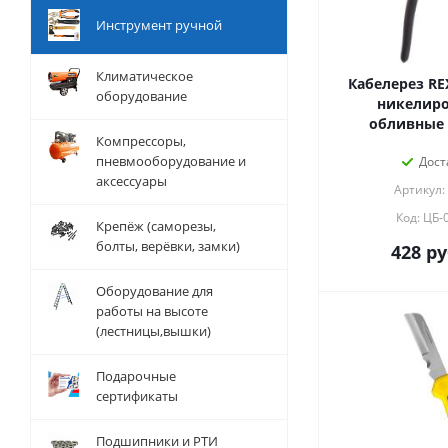
Инструмент ручной
Климатическое
Кабелерез RE
оборудование
никелиро
обливные 
Компрессоры,
пневмооборудование и
Дост
аксессуары
Артикул:
Код: ЦБ-
Крепёж (саморезы,
болты, верёвки, замки)
428
ру
Оборудование для
работы на высоте
(лестницы,вышки)
Подарочные
сертификаты
Подшипники и РТИ