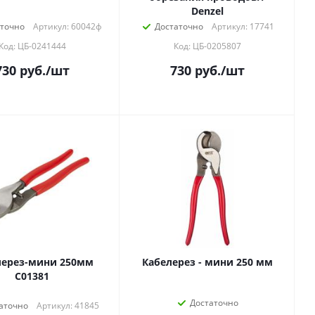
Denzel
аточно
Артикул: 60042ф
Достаточно
Артикул: 17741
Код: ЦБ-0241444
Код: ЦБ-0205807
730
руб.
/шт
730
руб.
/шт
лерез-мини 250мм
Кабелерез - мини 250 мм
С01381
Достаточно
аточно
Артикул: 41845