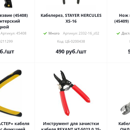
звие (45408)
Кабелерез, STAYER HERCULES
Нож 
XS-16
(45409) STAY
дной
Артикул: 45408
Много
Артикул: 2332-16_z02
Дост
0211299
Код: ЦБ-0200438
б.
/шт
490
руб.
/шт
СТЕР» кабеля
Инструмент для зачистки
Кабел
, с функцией
кабеля REXANT HT-5023 0.25-
ОНЛА