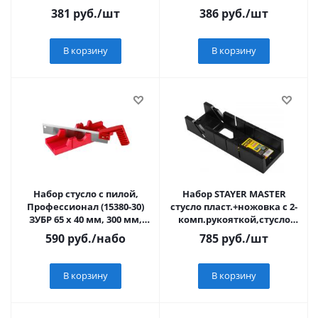
стусло для заготовок до
закаленный зуб, точный
381
руб.
/шт
386
руб.
/шт
65*35мм
рез, STAYER
В корзину
В корзину
Набор стусло с пилой,
Набор STAYER MASTER
Профессионал (15380-30)
стусло пласт.+ножовка с 2-
ЗУБР 65 х 40 мм, 300 мм,
комп.рукояткой,стусло
пластиковое
для заготовок 100*52мм
590
руб.
/набо
785
руб.
/шт
В корзину
В корзину