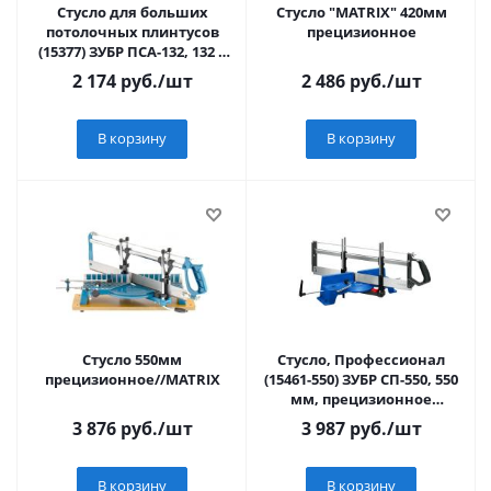
Стусло для больших
Стусло "MATRIX" 420мм
потолочных плинтусов
прецизионное
(15377) ЗУБР ПСА-132, 132 х
132 мм,высокоточное
2 174
руб.
/шт
2 486
руб.
/шт
алюминиевое
В корзину
В корзину
Стусло 550мм
Стусло, Профессионал
прецизионное//MATRIX
(15461-550) ЗУБР СП-550, 550
мм, прецизионное
поворотное
3 876
руб.
/шт
3 987
руб.
/шт
В корзину
В корзину