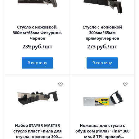
Стусло с ножовкой,
Стусло с ножовкой
300мм*65мм Фигурное.
300мм*65мм
Черное
прямоуг.черное
239
руб.
/шт
273
руб.
/шт
В корзину
В корзину
Набор STAYER MASTER
Ножовка для стусла c
стусло пласт.+пила для
обушком (пила) "Fine" 300
стусла, ножовка 300,
мм, 8 TPI, прямой