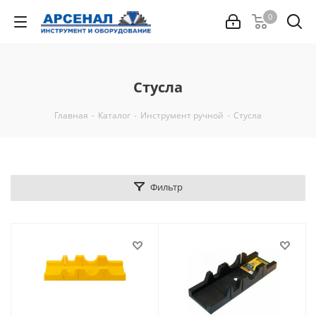
0
Стусла
Главная
-
Каталог
-
Инструмент ручной
-
Стусла
Фильтр