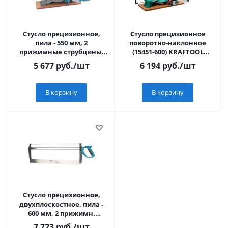
Стусло прецизионное,
Стусло прецизионное
пила - 550 мм, 2
поворотно-наклонное
прижимные струбцины,
(15451-600) KRAFTOOL
ограничительный упор//
Alligator 3D, 600 мм
5 677
руб.
/шт
6 194
руб.
/шт
GROSS
В корзину
В корзину
Стусло прецизионное,
двухплоскостное, пила -
600 мм, 2 прижимн.
струбцины, огранич.
7 723
руб.
/шт