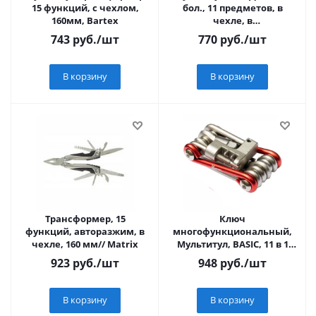
15 функций, с чехлом,
бол., 11 предметов, в
160мм, Bartex
чехле, в
коробке/48/60/120/
743
руб.
/шт
770
руб.
/шт
В корзину
В корзину
Трансформер, 15
Ключ
функций, авторазжим, в
многофункциональный,
чехле, 160 мм// Matrix
Мультитул, BASIC, 11 в 1
(2/2.5/3/4/5/6/8
923
руб.
/шт
948
руб.
/шт
mm/PH2/Flat/T25), С
выжимкой, KL
В корзину
В корзину