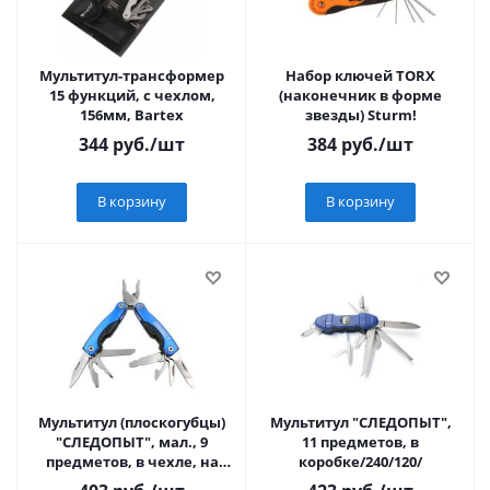
Мультитул-трансформер
Набор ключей TORX
15 функций, с чехлом,
(наконечник в форме
156мм, Bartex
звезды) Sturm!
344
руб.
/шт
384
руб.
/шт
В корзину
В корзину
Мультитул (плоскогубцы)
Мультитул "СЛЕДОПЫТ",
"СЛЕДОПЫТ", мал., 9
11 предметов, в
предметов, в чехле, на
коробке/240/120/
блистере