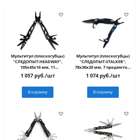
Мультитул (плоскогубцы)
Мультитул (плоскогубцы)
"СЛЕДОПЫТ-HEADWAY",
"СЛЕДОПЫТ-STALKER",
105х45х16 мм, 11
78х36х20 мм, 7 предметов,
предметов, в чехле, на
в чехле, на
1 057
руб.
/шт
1 074
руб.
/шт
блистере/40/
блистере/40/20/
В корзину
В корзину