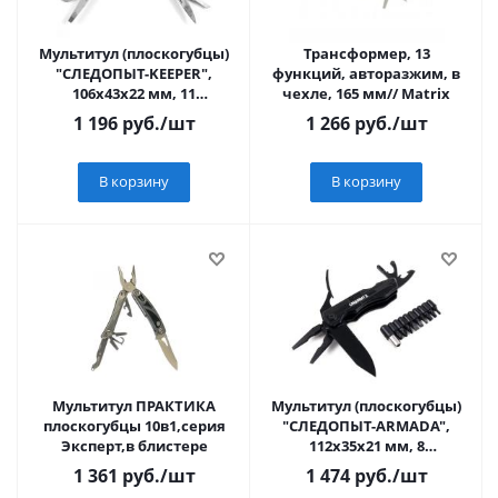
Мультитул (плоскогубцы)
Трансформер, 13
"СЛЕДОПЫТ-KEEPER",
функций, авторазжим, в
106х43х22 мм, 11
чехле, 165 мм// Matrix
предметов, в чехле, на
1 196
руб.
/шт
1 266
руб.
/шт
блистере/20/
В корзину
В корзину
Мультитул ПРАКТИКА
Мультитул (плоскогубцы)
плоскогубцы 10в1,серия
"СЛЕДОПЫТ-ARMADA",
Эксперт,в блистере
112х35х21 мм, 8
предметов, с набором
1 361
руб.
/шт
1 474
руб.
/шт
бит, в чехле, на бли