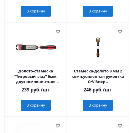
В корзину
В корзину
Долото-стамеска
Стамеска-долото 8 мм 2
"Тигровый глаз" 6мм,
комп.усиленная рукоятка
двухкомпонентная
CrV Вихрь
обрезин. ручка "MATRIX"
239
руб.
/шт
246
руб.
/шт
В корзину
В корзину