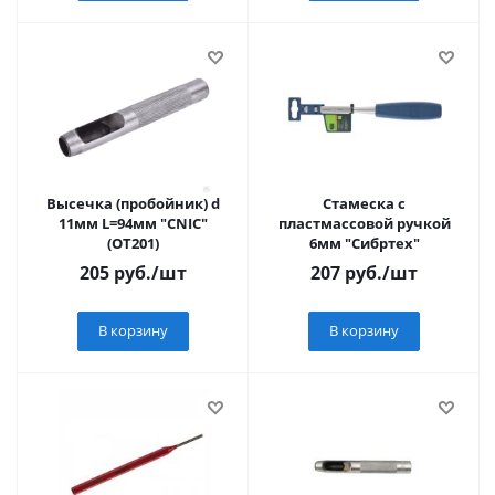
Высечка (пробойник) d
Стамеска с
11мм L=94мм "CNIC"
пластмассовой ручкой
(ОТ201)
6мм "Сибртех"
205
руб.
/шт
207
руб.
/шт
В корзину
В корзину