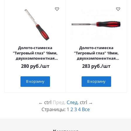
Долото-стамеска
Долото-стамеска
"Тигровый глаз" 16мм,
"Тигровый глаз" 18мм,
двухкомпонентная
двухкомпонентная
обрезин. ручка "MATRIX"
обрезин. ручка "MATRIX"
280
руб.
/шт
283
руб.
/шт
В корзину
В корзину
←
ctrl
Пред.
След.
ctrl
→
Страницы:
1
2
3
4
Все