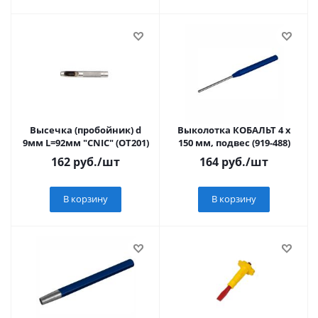
Высечка (пробойник) d
Выколотка КОБАЛЬТ 4 х
9мм L=92мм "CNIC" (ОТ201)
150 мм, подвес (919-488)
162
руб.
/шт
164
руб.
/шт
В корзину
В корзину