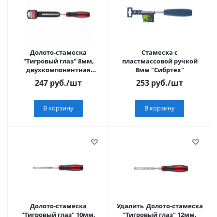
Долото-стамеска
Стамеска с
"Тигровый глаз" 8мм,
пластмассовой ручкой
двухкомпонентная
8мм "Сибртех"
обрезин. ручка "MATRIX"
247
руб.
/шт
253
руб.
/шт
В корзину
В корзину
Долото-стамеска
Удалить_Долото-стамеска
"Тигровый глаз" 10мм,
"Тигровый глаз" 12мм,