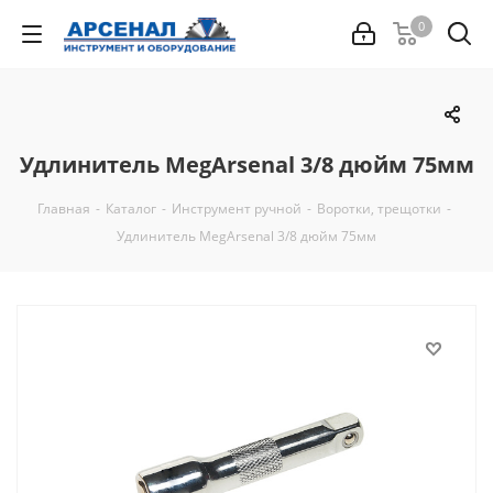
0
Удлинитель MegArsenal 3/8 дюйм 75мм
Главная
-
Каталог
-
Инструмент ручной
-
Воротки, трещотки
-
Удлинитель MegArsenal 3/8 дюйм 75мм